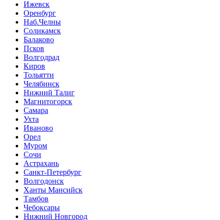
Ижевск
Оренбург
Наб.Челны
Соликамск
Балаково
Псков
Волгодрад
Киров
Тольятти
Челябинск
Нижний Талиг
Магнитогорск
Самара
Ухта
Иваново
Орел
Муром
Сочи
Астрахань
Санкт-Петербург
Волгодонск
Ханты Мансийск
Тамбов
Чебоксары
Нижний Новгород