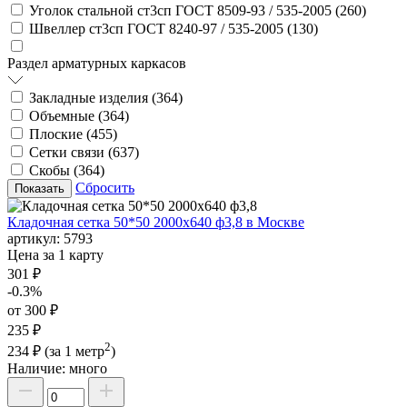
Уголок стальной ст3сп ГОСТ 8509-93 / 535-2005 (
260
)
Швеллер ст3сп ГОСТ 8240-97 / 535-2005 (
130
)
Раздел арматурных каркасов
Закладные изделия (
364
)
Объемные (
364
)
Плоские (
455
)
Сетки связи (
637
)
Скобы (
364
)
Сбросить
Кладочная сетка 50*50 2000х640 ф3,8 в Москве
артикул:
5793
Цена за 1 карту
301 ₽
-0.3%
от 300 ₽
235 ₽
2
234 ₽
(за 1 метр
)
Наличие:
много