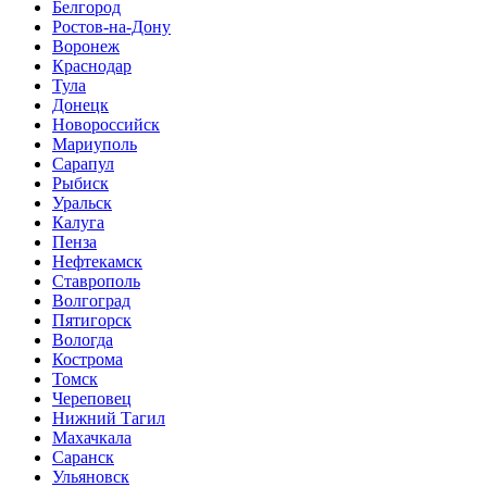
Белгород
Ростов-на-Дону
Воронеж
Краснодар
Тула
Донецк
Новороссийск
Мариуполь
Сарапул
Рыбиск
Уральск
Калуга
Пенза
Нефтекамск
Ставрополь
Волгоград
Пятигорск
Вологда
Кострома
Томск
Череповец
Нижний Тагил
Махачкала
Саранск
Ульяновск