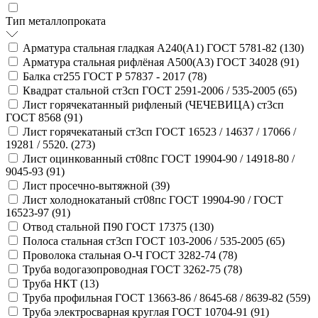
Тип металлопроката
Арматура стальная гладкая А240(А1) ГОСТ 5781-82 (
130
)
Арматура стальная рифлёная А500(А3) ГОСТ 34028 (
91
)
Балка ст255 ГОСТ Р 57837 - 2017 (
78
)
Квадрат стальной ст3сп ГОСТ 2591-2006 / 535-2005 (
65
)
Лист горячекатанный рифленый (ЧЕЧЕВИЦА) ст3сп
ГОСТ 8568 (
91
)
Лист горячекатаный ст3сп ГОСТ 16523 / 14637 / 17066 /
19281 / 5520. (
273
)
Лист оцинкованный ст08пс ГОСТ 19904-90 / 14918-80 /
9045-93 (
91
)
Лист просечно-вытяжной (
39
)
Лист холоднокатаный ст08пс ГОСТ 19904-90 / ГОСТ
16523-97 (
91
)
Отвод стальной П90 ГОСТ 17375 (
130
)
Полоса стальная ст3сп ГОСТ 103-2006 / 535-2005 (
65
)
Проволока стальная О-Ч ГОСТ 3282-74 (
78
)
Труба водогазопроводная ГОСТ 3262-75 (
78
)
Труба НКТ (
13
)
Труба профильная ГОСТ 13663-86 / 8645-68 / 8639-82 (
559
)
Труба электросварная круглая ГОСТ 10704-91 (
91
)