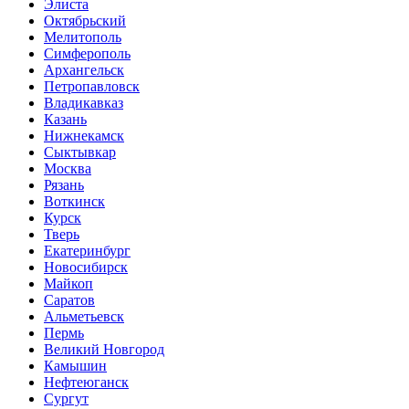
Элиста
Октябрьский
Мелитополь
Симферополь
Архангельск
Петропавловск
Владикавказ
Казань
Нижнекамск
Сыктывкар
Москва
Рязань
Воткинск
Курск
Тверь
Екатеринбург
Новосибирск
Майкоп
Саратов
Альметьевск
Пермь
Великий Новгород
Камышин
Нефтеюганск
Сургут