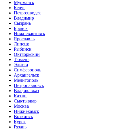
Мурманск
Керчь
Петрозаводск
Владимир
Сызрань
Брянск
Нижневартовск
Ярославль
Липецк
Рыбинск
Октябрьский
Тюмень
Элиста
Симферополь
Архангельск
Мелитополь
Петропавловск
Владикавказ
Казань
Сыктывкар
Москва
Нижнекамск
Воткинск
Курск
Рязань