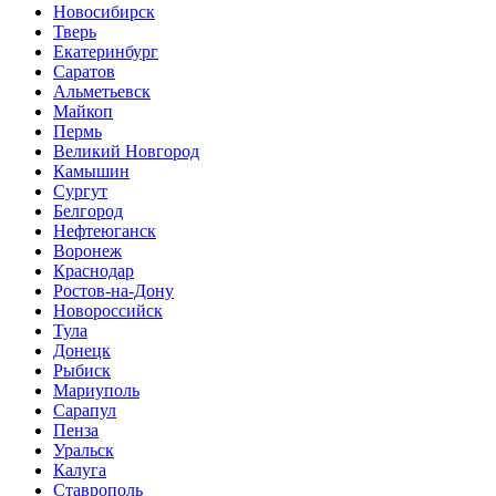
Новосибирск
Тверь
Екатеринбург
Саратов
Альметьевск
Майкоп
Пермь
Великий Новгород
Камышин
Сургут
Белгород
Нефтеюганск
Воронеж
Краснодар
Ростов-на-Дону
Новороссийск
Тула
Донецк
Рыбиск
Мариуполь
Сарапул
Пенза
Уральск
Калуга
Ставрополь