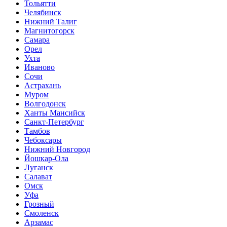
Тольятти
Челябинск
Нижний Талиг
Магнитогорск
Самара
Орел
Ухта
Иваново
Сочи
Астрахань
Муром
Волгодонск
Ханты Мансийск
Санкт-Петербург
Тамбов
Чебоксары
Нижний Новгород
Йошкар-Ола
Луганск
Салават
Омск
Уфа
Грозный
Смоленск
Арзамас