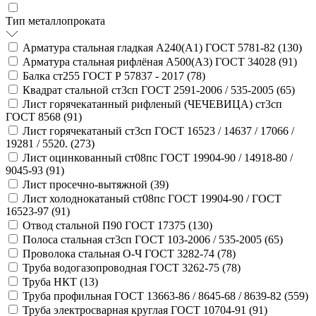
Тип металлопроката
Арматура стальная гладкая А240(А1) ГОСТ 5781-82 (
130
)
Арматура стальная рифлёная А500(А3) ГОСТ 34028 (
91
)
Балка ст255 ГОСТ Р 57837 - 2017 (
78
)
Квадрат стальной ст3сп ГОСТ 2591-2006 / 535-2005 (
65
)
Лист горячекатанный рифленый (ЧЕЧЕВИЦА) ст3сп
ГОСТ 8568 (
91
)
Лист горячекатаный ст3сп ГОСТ 16523 / 14637 / 17066 /
19281 / 5520. (
273
)
Лист оцинкованный ст08пс ГОСТ 19904-90 / 14918-80 /
9045-93 (
91
)
Лист просечно-вытяжной (
39
)
Лист холоднокатаный ст08пс ГОСТ 19904-90 / ГОСТ
16523-97 (
91
)
Отвод стальной П90 ГОСТ 17375 (
130
)
Полоса стальная ст3сп ГОСТ 103-2006 / 535-2005 (
65
)
Проволока стальная О-Ч ГОСТ 3282-74 (
78
)
Труба водогазопроводная ГОСТ 3262-75 (
78
)
Труба НКТ (
13
)
Труба профильная ГОСТ 13663-86 / 8645-68 / 8639-82 (
559
)
Труба электросварная круглая ГОСТ 10704-91 (
91
)