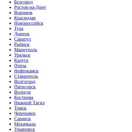
Белгород
Ростов-на-Дону
Воронеж
Краснодар
Новороссийск
Тула
Донецк
Сарапул
Рыбиск
Мариуполь
Уральск
Калуга
Пенза
Нефтекамск
Ставрополь
Волгоград
Пятигорск
Вологда
Кострома
Нижний Тагил
Томск
Череповец
Саранск
Махачкала
Ульяновск