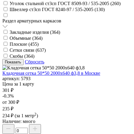
Уголок стальной ст3сп ГОСТ 8509-93 / 535-2005 (
260
)
Швеллер ст3сп ГОСТ 8240-97 / 535-2005 (
130
)
Раздел арматурных каркасов
Закладные изделия (
364
)
Объемные (
364
)
Плоские (
455
)
Сетки связи (
637
)
Скобы (
364
)
Сбросить
Кладочная сетка 50*50 2000х640 ф3,8 в Москве
артикул:
5793
Цена за 1 карту
301 ₽
-0.3%
от 300 ₽
235 ₽
2
234 ₽
(за 1 метр
)
Наличие:
много