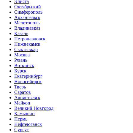
Элиста
Октябрьский
Симферополь
Архангельск
Мелитополь
Владикавказ
Казань
Петропавловск
Нижнекамск
Сыктывкар
Москва
Рязань
Воткинск
Курск
Екатеринбург
Новосибирск
Тверь
Саратов
Альметьевск
Майкоп
Великий Новгород
Камышин
Пермь
Нефтеюганск
Сургут