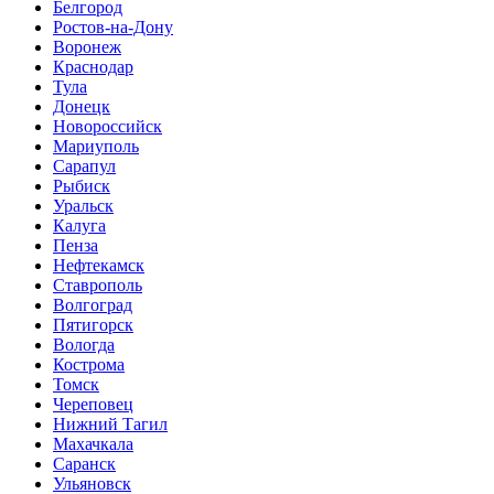
Белгород
Ростов-на-Дону
Воронеж
Краснодар
Тула
Донецк
Новороссийск
Мариуполь
Сарапул
Рыбиск
Уральск
Калуга
Пенза
Нефтекамск
Ставрополь
Волгоград
Пятигорск
Вологда
Кострома
Томск
Череповец
Нижний Тагил
Махачкала
Саранск
Ульяновск