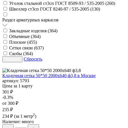
Уголок стальной ст3сп ГОСТ 8509-93 / 535-2005 (
260
)
Швеллер ст3сп ГОСТ 8240-97 / 535-2005 (
130
)
Раздел арматурных каркасов
Закладные изделия (
364
)
Объемные (
364
)
Плоские (
455
)
Сетки связи (
637
)
Скобы (
364
)
Сбросить
Кладочная сетка 50*50 2000х640 ф3,8 в Москве
артикул:
5793
Цена за 1 карту
301 ₽
-0.3%
от 300 ₽
235 ₽
2
234 ₽
(за 1 метр
)
Наличие:
много