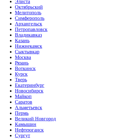
Элиста
Октябрьский
Мелитополь
Симферополь
Архангельск
Петропавловск
Владикавказ
Казань
Нижнекамск
Сыктывкар
Москва
Рязань
Воткинск
Курск
Тверь
Екатеринбург
Новосибирск
Майкоп
Саратов
Альметьевск
Пермь
Великий Новгород
Камышин
Нефтеюганск
Сургут