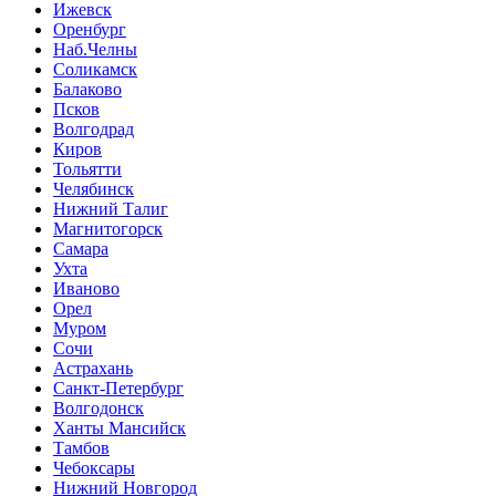
Ижевск
Оренбург
Наб.Челны
Соликамск
Балаково
Псков
Волгодрад
Киров
Тольятти
Челябинск
Нижний Талиг
Магнитогорск
Самара
Ухта
Иваново
Орел
Муром
Сочи
Астрахань
Санкт-Петербург
Волгодонск
Ханты Мансийск
Тамбов
Чебоксары
Нижний Новгород