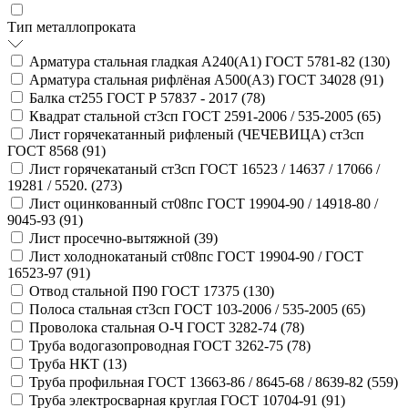
Тип металлопроката
Арматура стальная гладкая А240(А1) ГОСТ 5781-82 (
130
)
Арматура стальная рифлёная А500(А3) ГОСТ 34028 (
91
)
Балка ст255 ГОСТ Р 57837 - 2017 (
78
)
Квадрат стальной ст3сп ГОСТ 2591-2006 / 535-2005 (
65
)
Лист горячекатанный рифленый (ЧЕЧЕВИЦА) ст3сп
ГОСТ 8568 (
91
)
Лист горячекатаный ст3сп ГОСТ 16523 / 14637 / 17066 /
19281 / 5520. (
273
)
Лист оцинкованный ст08пс ГОСТ 19904-90 / 14918-80 /
9045-93 (
91
)
Лист просечно-вытяжной (
39
)
Лист холоднокатаный ст08пс ГОСТ 19904-90 / ГОСТ
16523-97 (
91
)
Отвод стальной П90 ГОСТ 17375 (
130
)
Полоса стальная ст3сп ГОСТ 103-2006 / 535-2005 (
65
)
Проволока стальная О-Ч ГОСТ 3282-74 (
78
)
Труба водогазопроводная ГОСТ 3262-75 (
78
)
Труба НКТ (
13
)
Труба профильная ГОСТ 13663-86 / 8645-68 / 8639-82 (
559
)
Труба электросварная круглая ГОСТ 10704-91 (
91
)