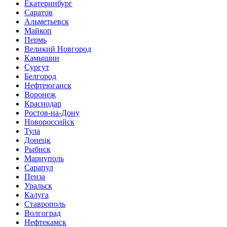
Екатеринбург
Саратов
Альметьевск
Майкоп
Пермь
Великий Новгород
Камышин
Сургут
Белгород
Нефтеюганск
Воронеж
Краснодар
Ростов-на-Дону
Новороссийск
Тула
Донецк
Рыбиск
Мариуполь
Сарапул
Пенза
Уральск
Калуга
Ставрополь
Волгоград
Нефтекамск