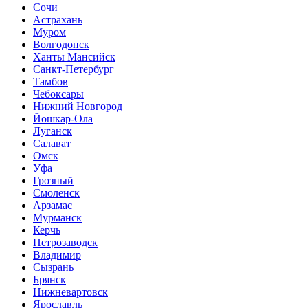
Сочи
Астрахань
Муром
Волгодонск
Ханты Мансийск
Санкт-Петербург
Тамбов
Чебоксары
Нижний Новгород
Йошкар-Ола
Луганск
Салават
Омск
Уфа
Грозный
Смоленск
Арзамас
Мурманск
Керчь
Петрозаводск
Владимир
Сызрань
Брянск
Нижневартовск
Ярославль