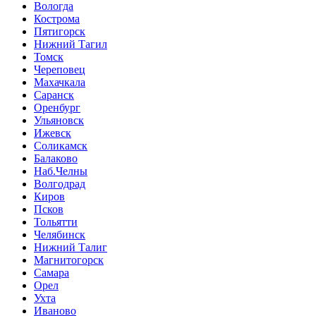
Вологда
Кострома
Пятигорск
Нижний Тагил
Томск
Череповец
Махачкала
Саранск
Оренбург
Ульяновск
Ижевск
Соликамск
Балаково
Наб.Челны
Волгодрад
Киров
Псков
Тольятти
Челябинск
Нижний Талиг
Магнитогорск
Самара
Орел
Ухта
Иваново