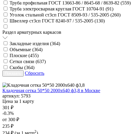
Труба профильная ГОСТ 13663-86 / 8645-68 / 8639-82 (
559
)
Труба электросварная круглая ГОСТ 10704-91 (
91
)
Уголок стальной ст3сп ГОСТ 8509-93 / 535-2005 (
260
)
Швеллер ст3сп ГОСТ 8240-97 / 535-2005 (
130
)
Раздел арматурных каркасов
Закладные изделия (
364
)
Объемные (
364
)
Плоские (
455
)
Сетки связи (
637
)
Скобы (
364
)
Сбросить
Кладочная сетка 50*50 2000х640 ф3,8 в Москве
артикул:
5793
Цена за 1 карту
301 ₽
-0.3%
от 300 ₽
235 ₽
2
234 ₽
(за 1 метр
)