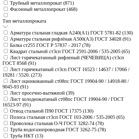
Трубный металлопрокат (
871
)
Фасонный металлопрокат (
468
)
Тип металлопроката
Арматура стальная гладкая А240(А1) ГОСТ 5781-82 (
130
)
Арматура стальная рифлёная А500(А3) ГОСТ 34028 (
91
)
Балка ст255 ГОСТ Р 57837 - 2017 (
78
)
Квадрат стальной ст3сп ГОСТ 2591-2006 / 535-2005 (
65
)
Лист горячекатанный рифленый (ЧЕЧЕВИЦА) ст3сп
ГОСТ 8568 (
91
)
Лист горячекатаный ст3сп ГОСТ 16523 / 14637 / 17066 /
19281 / 5520. (
273
)
Лист оцинкованный ст08пс ГОСТ 19904-90 / 14918-80 /
9045-93 (
91
)
Лист просечно-вытяжной (
39
)
Лист холоднокатаный ст08пс ГОСТ 19904-90 / ГОСТ
16523-97 (
91
)
Отвод стальной П90 ГОСТ 17375 (
130
)
Полоса стальная ст3сп ГОСТ 103-2006 / 535-2005 (
65
)
Проволока стальная О-Ч ГОСТ 3282-74 (
78
)
Труба водогазопроводная ГОСТ 3262-75 (
78
)
Труба НКТ (
13
)