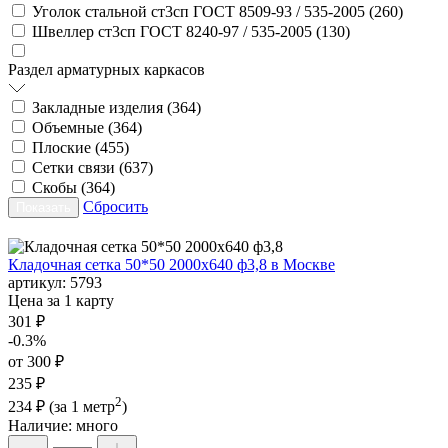
Уголок стальной ст3сп ГОСТ 8509-93 / 535-2005 (
260
)
Швеллер ст3сп ГОСТ 8240-97 / 535-2005 (
130
)
Раздел арматурных каркасов
Закладные изделия (
364
)
Объемные (
364
)
Плоские (
455
)
Сетки связи (
637
)
Скобы (
364
)
Сбросить
Кладочная сетка 50*50 2000х640 ф3,8 в Москве
артикул:
5793
Цена за 1 карту
301 ₽
-0.3%
от 300 ₽
235 ₽
2
234 ₽
(за 1 метр
)
Наличие:
много