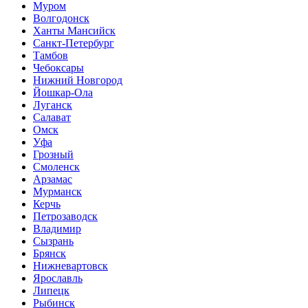
Муром
Волгодонск
Ханты Мансийск
Санкт-Петербург
Тамбов
Чебоксары
Нижний Новгород
Йошкар-Ола
Луганск
Салават
Омск
Уфа
Грозный
Смоленск
Арзамас
Мурманск
Керчь
Петрозаводск
Владимир
Сызрань
Брянск
Нижневартовск
Ярославль
Липецк
Рыбинск