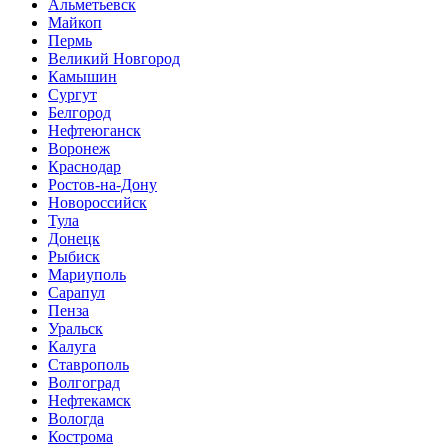
Альметьевск
Майкоп
Пермь
Великий Новгород
Камышин
Сургут
Белгород
Нефтеюганск
Воронеж
Краснодар
Ростов-на-Дону
Новороссийск
Тула
Донецк
Рыбиск
Мариуполь
Сарапул
Пенза
Уральск
Калуга
Ставрополь
Волгоград
Нефтекамск
Вологда
Кострома