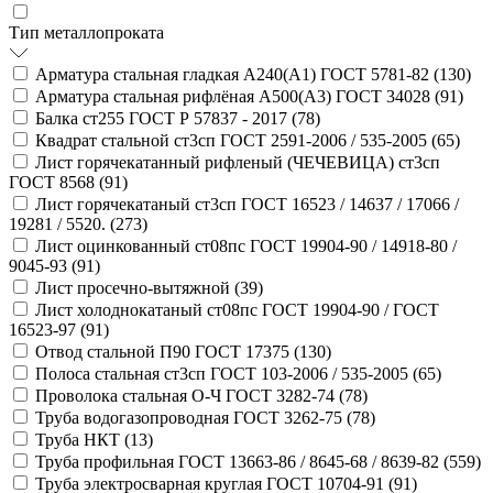
Тип металлопроката
Арматура стальная гладкая А240(А1) ГОСТ 5781-82 (
130
)
Арматура стальная рифлёная А500(А3) ГОСТ 34028 (
91
)
Балка ст255 ГОСТ Р 57837 - 2017 (
78
)
Квадрат стальной ст3сп ГОСТ 2591-2006 / 535-2005 (
65
)
Лист горячекатанный рифленый (ЧЕЧЕВИЦА) ст3сп
ГОСТ 8568 (
91
)
Лист горячекатаный ст3сп ГОСТ 16523 / 14637 / 17066 /
19281 / 5520. (
273
)
Лист оцинкованный ст08пс ГОСТ 19904-90 / 14918-80 /
9045-93 (
91
)
Лист просечно-вытяжной (
39
)
Лист холоднокатаный ст08пс ГОСТ 19904-90 / ГОСТ
16523-97 (
91
)
Отвод стальной П90 ГОСТ 17375 (
130
)
Полоса стальная ст3сп ГОСТ 103-2006 / 535-2005 (
65
)
Проволока стальная О-Ч ГОСТ 3282-74 (
78
)
Труба водогазопроводная ГОСТ 3262-75 (
78
)
Труба НКТ (
13
)
Труба профильная ГОСТ 13663-86 / 8645-68 / 8639-82 (
559
)
Труба электросварная круглая ГОСТ 10704-91 (
91
)