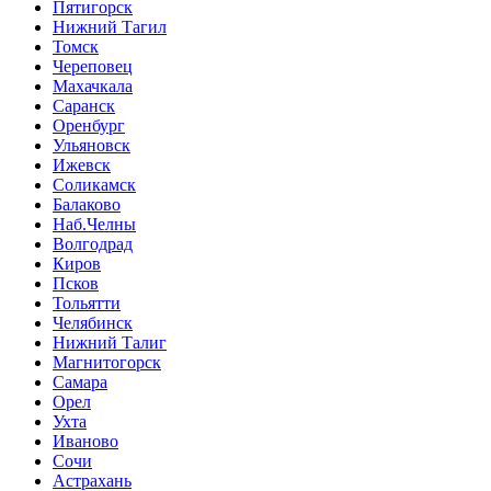
Пятигорск
Нижний Тагил
Томск
Череповец
Махачкала
Саранск
Оренбург
Ульяновск
Ижевск
Соликамск
Балаково
Наб.Челны
Волгодрад
Киров
Псков
Тольятти
Челябинск
Нижний Талиг
Магнитогорск
Самара
Орел
Ухта
Иваново
Сочи
Астрахань