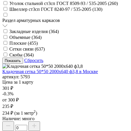
Уголок стальной ст3сп ГОСТ 8509-93 / 535-2005 (
260
)
Швеллер ст3сп ГОСТ 8240-97 / 535-2005 (
130
)
Раздел арматурных каркасов
Закладные изделия (
364
)
Объемные (
364
)
Плоские (
455
)
Сетки связи (
637
)
Скобы (
364
)
Сбросить
Кладочная сетка 50*50 2000х640 ф3,8 в Москве
артикул:
5793
Цена за 1 карту
301 ₽
-0.3%
от 300 ₽
235 ₽
2
234 ₽
(за 1 метр
)
Наличие:
много