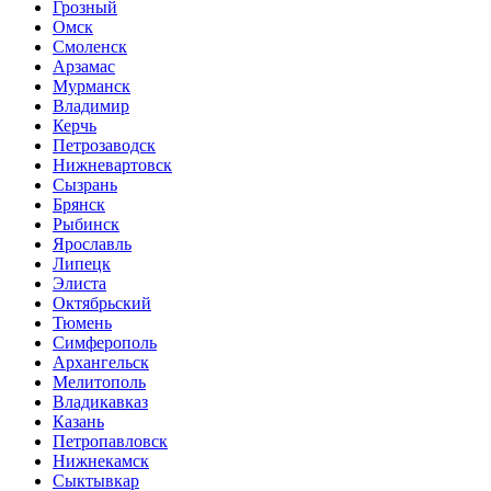
Грозный
Омск
Смоленск
Арзамас
Мурманск
Владимир
Керчь
Петрозаводск
Нижневартовск
Сызрань
Брянск
Рыбинск
Ярославль
Липецк
Элиста
Октябрьский
Тюмень
Симферополь
Архангельск
Мелитополь
Владикавказ
Казань
Петропавловск
Нижнекамск
Сыктывкар