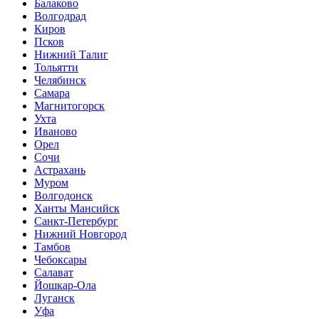
Балаково
Волгодрад
Киров
Псков
Нижний Талиг
Тольятти
Челябинск
Самара
Магнитогорск
Ухта
Иваново
Орел
Сочи
Астрахань
Муром
Волгодонск
Ханты Мансийск
Санкт-Петербург
Нижний Новгород
Тамбов
Чебоксары
Салават
Йошкар-Ола
Луганск
Уфа