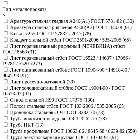
Тип металлопроката
Арматура стальная гладкая А240(А1) ГОСТ 5781-82 (
130
)
Арматура стальная рифлёная А500(А3) ГОСТ 34028 (
91
)
Балка ст255 ГОСТ Р 57837 - 2017 (
78
)
Квадрат стальной ст3сп ГОСТ 2591-2006 / 535-2005 (
65
)
Лист горячекатанный рифленый (ЧЕЧЕВИЦА) ст3сп
ГОСТ 8568 (
91
)
Лист горячекатаный ст3сп ГОСТ 16523 / 14637 / 17066 /
19281 / 5520. (
273
)
Лист оцинкованный ст08пс ГОСТ 19904-90 / 14918-80 /
9045-93 (
91
)
Лист просечно-вытяжной (
39
)
Лист холоднокатаный ст08пс ГОСТ 19904-90 / ГОСТ
16523-97 (
91
)
Отвод стальной П90 ГОСТ 17375 (
130
)
Полоса стальная ст3сп ГОСТ 103-2006 / 535-2005 (
65
)
Проволока стальная О-Ч ГОСТ 3282-74 (
78
)
Труба водогазопроводная ГОСТ 3262-75 (
78
)
Труба НКТ (
13
)
Труба профильная ГОСТ 13663-86 / 8645-68 / 8639-82 (
559
)
Труба электросварная круглая ГОСТ 10704-91 (
91
)