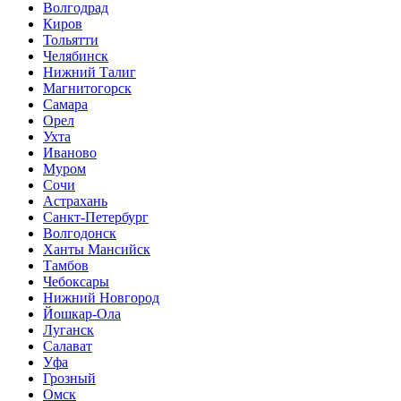
Волгодрад
Киров
Тольятти
Челябинск
Нижний Талиг
Магнитогорск
Самара
Орел
Ухта
Иваново
Муром
Сочи
Астрахань
Санкт-Петербург
Волгодонск
Ханты Мансийск
Тамбов
Чебоксары
Нижний Новгород
Йошкар-Ола
Луганск
Салават
Уфа
Грозный
Омск