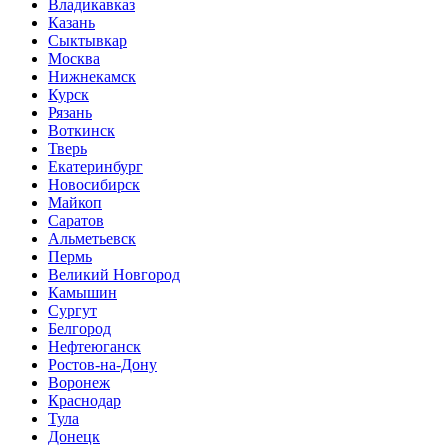
Владикавказ
Казань
Сыктывкар
Москва
Нижнекамск
Курск
Рязань
Воткинск
Тверь
Екатеринбург
Новосибирск
Майкоп
Саратов
Альметьевск
Пермь
Великий Новгород
Камышин
Сургут
Белгород
Нефтеюганск
Ростов-на-Дону
Воронеж
Краснодар
Тула
Донецк