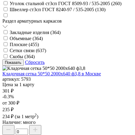
Уголок стальной ст3сп ГОСТ 8509-93 / 535-2005 (
260
)
Швеллер ст3сп ГОСТ 8240-97 / 535-2005 (
130
)
Раздел арматурных каркасов
Закладные изделия (
364
)
Объемные (
364
)
Плоские (
455
)
Сетки связи (
637
)
Скобы (
364
)
Сбросить
Кладочная сетка 50*50 2000х640 ф3,8 в Москве
артикул:
5793
Цена за 1 карту
301 ₽
-0.3%
от 300 ₽
235 ₽
2
234 ₽
(за 1 метр
)
Наличие:
много