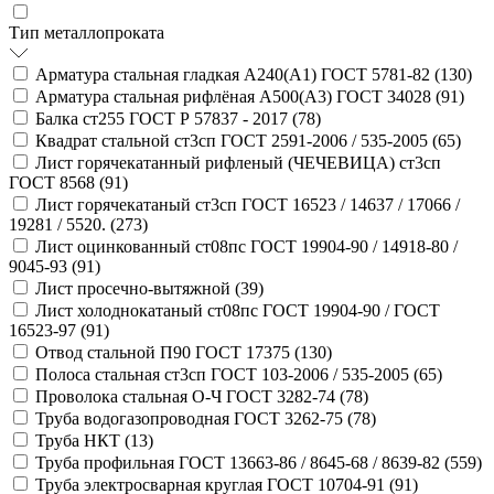
Тип металлопроката
Арматура стальная гладкая А240(А1) ГОСТ 5781-82 (
130
)
Арматура стальная рифлёная А500(А3) ГОСТ 34028 (
91
)
Балка ст255 ГОСТ Р 57837 - 2017 (
78
)
Квадрат стальной ст3сп ГОСТ 2591-2006 / 535-2005 (
65
)
Лист горячекатанный рифленый (ЧЕЧЕВИЦА) ст3сп
ГОСТ 8568 (
91
)
Лист горячекатаный ст3сп ГОСТ 16523 / 14637 / 17066 /
19281 / 5520. (
273
)
Лист оцинкованный ст08пс ГОСТ 19904-90 / 14918-80 /
9045-93 (
91
)
Лист просечно-вытяжной (
39
)
Лист холоднокатаный ст08пс ГОСТ 19904-90 / ГОСТ
16523-97 (
91
)
Отвод стальной П90 ГОСТ 17375 (
130
)
Полоса стальная ст3сп ГОСТ 103-2006 / 535-2005 (
65
)
Проволока стальная О-Ч ГОСТ 3282-74 (
78
)
Труба водогазопроводная ГОСТ 3262-75 (
78
)
Труба НКТ (
13
)
Труба профильная ГОСТ 13663-86 / 8645-68 / 8639-82 (
559
)
Труба электросварная круглая ГОСТ 10704-91 (
91
)