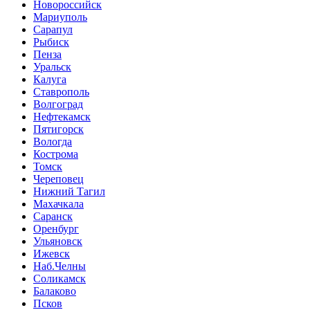
Новороссийск
Мариуполь
Сарапул
Рыбиск
Пенза
Уральск
Калуга
Ставрополь
Волгоград
Нефтекамск
Пятигорск
Вологда
Кострома
Томск
Череповец
Нижний Тагил
Махачкала
Саранск
Оренбург
Ульяновск
Ижевск
Наб.Челны
Соликамск
Балаково
Псков