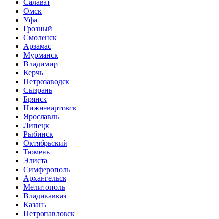
Салават
Омск
Уфа
Грозный
Смоленск
Арзамас
Мурманск
Владимир
Керчь
Петрозаводск
Сызрань
Брянск
Нижневартовск
Ярославль
Липецк
Рыбинск
Октябрьский
Тюмень
Элиста
Симферополь
Архангельск
Мелитополь
Владикавказ
Казань
Петропавловск