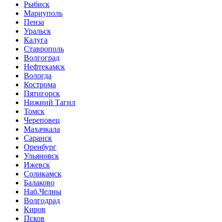
Рыбиск
Мариуполь
Пенза
Уральск
Калуга
Ставрополь
Волгоград
Нефтекамск
Вологда
Кострома
Пятигорск
Нижний Тагил
Томск
Череповец
Махачкала
Саранск
Оренбург
Ульяновск
Ижевск
Соликамск
Балаково
Наб.Челны
Волгодрад
Киров
Псков