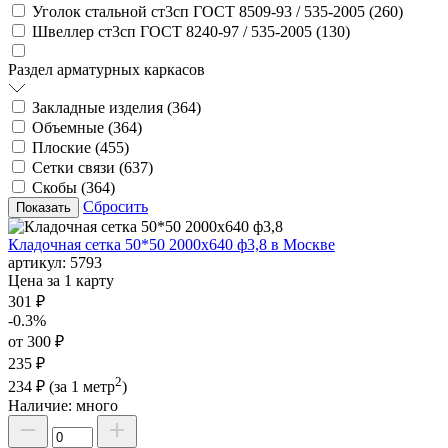
Уголок стальной ст3сп ГОСТ 8509-93 / 535-2005 (
260
)
Швеллер ст3сп ГОСТ 8240-97 / 535-2005 (
130
)
Раздел арматурных каркасов
Закладные изделия (
364
)
Объемные (
364
)
Плоские (
455
)
Сетки связи (
637
)
Скобы (
364
)
Сбросить
Кладочная сетка 50*50 2000х640 ф3,8 в Москве
артикул:
5793
Цена за 1 карту
301 ₽
-0.3%
от 300 ₽
235 ₽
2
234 ₽
(за 1 метр
)
Наличие:
много