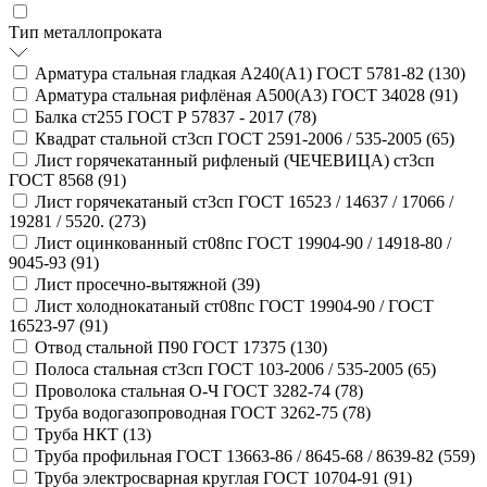
Тип металлопроката
Арматура стальная гладкая А240(А1) ГОСТ 5781-82 (
130
)
Арматура стальная рифлёная А500(А3) ГОСТ 34028 (
91
)
Балка ст255 ГОСТ Р 57837 - 2017 (
78
)
Квадрат стальной ст3сп ГОСТ 2591-2006 / 535-2005 (
65
)
Лист горячекатанный рифленый (ЧЕЧЕВИЦА) ст3сп
ГОСТ 8568 (
91
)
Лист горячекатаный ст3сп ГОСТ 16523 / 14637 / 17066 /
19281 / 5520. (
273
)
Лист оцинкованный ст08пс ГОСТ 19904-90 / 14918-80 /
9045-93 (
91
)
Лист просечно-вытяжной (
39
)
Лист холоднокатаный ст08пс ГОСТ 19904-90 / ГОСТ
16523-97 (
91
)
Отвод стальной П90 ГОСТ 17375 (
130
)
Полоса стальная ст3сп ГОСТ 103-2006 / 535-2005 (
65
)
Проволока стальная О-Ч ГОСТ 3282-74 (
78
)
Труба водогазопроводная ГОСТ 3262-75 (
78
)
Труба НКТ (
13
)
Труба профильная ГОСТ 13663-86 / 8645-68 / 8639-82 (
559
)
Труба электросварная круглая ГОСТ 10704-91 (
91
)