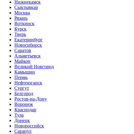
Нижнекамск
Сыктывкар
Москва
Рязань
Воткинск
Курск
Тверь
Екатеринбург
Новосибирск
Саратов
Альметьевск
Майкоп
Великий Новгород
Камышин
Пермь
Нефтеюганск
Сургут
Белгород
Ростов-на-Дону
Воронеж
Краснодар
Тула
Донецк
Новороссийск
Сарапул