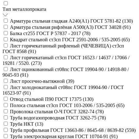
Тип металлопроката
Арматура стальная гладкая А240(А1) ГОСТ 5781-82 (
130
)
Арматура стальная рифлёная А500(А3) ГОСТ 34028 (
91
)
Балка ст255 ГОСТ Р 57837 - 2017 (
78
)
Квадрат стальной ст3сп ГОСТ 2591-2006 / 535-2005 (
65
)
Лист горячекатанный рифленый (ЧЕЧЕВИЦА) ст3сп
ГОСТ 8568 (
91
)
Лист горячекатаный ст3сп ГОСТ 16523 / 14637 / 17066 /
19281 / 5520. (
273
)
Лист оцинкованный ст08пс ГОСТ 19904-90 / 14918-80 /
9045-93 (
91
)
Лист просечно-вытяжной (
39
)
Лист холоднокатаный ст08пс ГОСТ 19904-90 / ГОСТ
16523-97 (
91
)
Отвод стальной П90 ГОСТ 17375 (
130
)
Полоса стальная ст3сп ГОСТ 103-2006 / 535-2005 (
65
)
Проволока стальная О-Ч ГОСТ 3282-74 (
78
)
Труба водогазопроводная ГОСТ 3262-75 (
78
)
Труба НКТ (
13
)
Труба профильная ГОСТ 13663-86 / 8645-68 / 8639-82 (
559
)
Труба электросварная круглая ГОСТ 10704-91 (
91
)