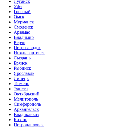
Луганск
Уфа
Грозный
Омск
Мурманск
Смоленск
Арзамас
Владимир
Керчь
Петрозаводск
Нижневартовск
Сызрань
Брянск
Рыбинск
Ярославль
Липецк
Тюмень
Элиста
Октябрьский
Мелитополь
Симферополь
Архангельск
Владикавказ
Казань
Петропавловск