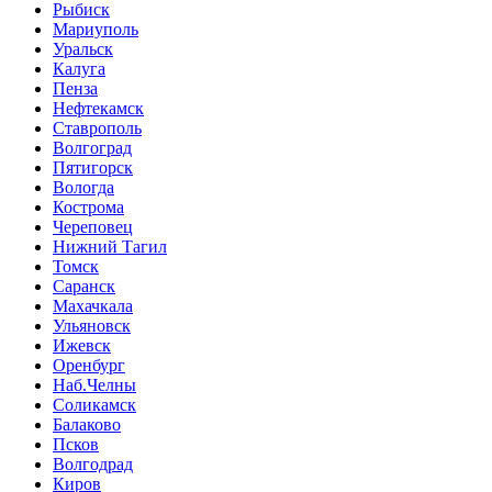
Рыбиск
Мариуполь
Уральск
Калуга
Пенза
Нефтекамск
Ставрополь
Волгоград
Пятигорск
Вологда
Кострома
Череповец
Нижний Тагил
Томск
Саранск
Махачкала
Ульяновск
Ижевск
Оренбург
Наб.Челны
Соликамск
Балаково
Псков
Волгодрад
Киров