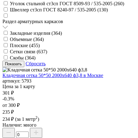
Уголок стальной ст3сп ГОСТ 8509-93 / 535-2005 (
260
)
Швеллер ст3сп ГОСТ 8240-97 / 535-2005 (
130
)
Раздел арматурных каркасов
Закладные изделия (
364
)
Объемные (
364
)
Плоские (
455
)
Сетки связи (
637
)
Скобы (
364
)
Сбросить
Кладочная сетка 50*50 2000х640 ф3,8 в Москве
артикул:
5793
Цена за 1 карту
301 ₽
-0.3%
от 300 ₽
235 ₽
2
234 ₽
(за 1 метр
)
Наличие:
много