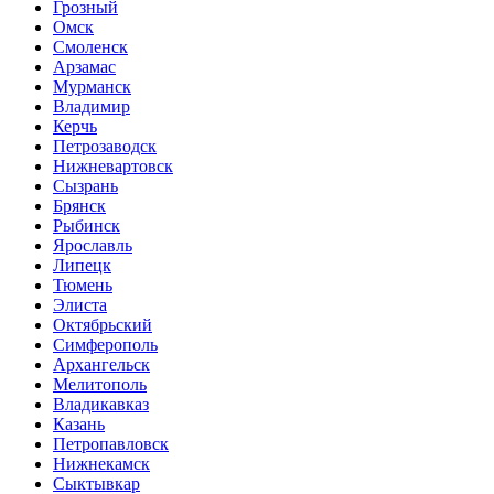
Грозный
Омск
Смоленск
Арзамас
Мурманск
Владимир
Керчь
Петрозаводск
Нижневартовск
Сызрань
Брянск
Рыбинск
Ярославль
Липецк
Тюмень
Элиста
Октябрьский
Симферополь
Архангельск
Мелитополь
Владикавказ
Казань
Петропавловск
Нижнекамск
Сыктывкар