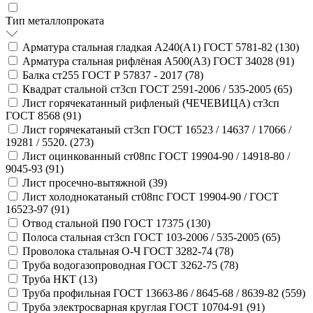
Тип металлопроката
Арматура стальная гладкая А240(А1) ГОСТ 5781-82 (
130
)
Арматура стальная рифлёная А500(А3) ГОСТ 34028 (
91
)
Балка ст255 ГОСТ Р 57837 - 2017 (
78
)
Квадрат стальной ст3сп ГОСТ 2591-2006 / 535-2005 (
65
)
Лист горячекатанный рифленый (ЧЕЧЕВИЦА) ст3сп
ГОСТ 8568 (
91
)
Лист горячекатаный ст3сп ГОСТ 16523 / 14637 / 17066 /
19281 / 5520. (
273
)
Лист оцинкованный ст08пс ГОСТ 19904-90 / 14918-80 /
9045-93 (
91
)
Лист просечно-вытяжной (
39
)
Лист холоднокатаный ст08пс ГОСТ 19904-90 / ГОСТ
16523-97 (
91
)
Отвод стальной П90 ГОСТ 17375 (
130
)
Полоса стальная ст3сп ГОСТ 103-2006 / 535-2005 (
65
)
Проволока стальная О-Ч ГОСТ 3282-74 (
78
)
Труба водогазопроводная ГОСТ 3262-75 (
78
)
Труба НКТ (
13
)
Труба профильная ГОСТ 13663-86 / 8645-68 / 8639-82 (
559
)
Труба электросварная круглая ГОСТ 10704-91 (
91
)