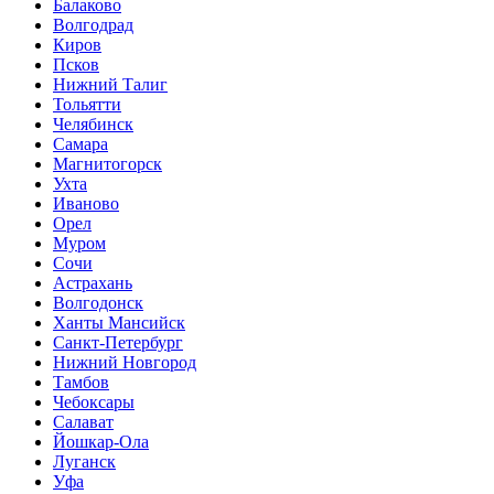
Балаково
Волгодрад
Киров
Псков
Нижний Талиг
Тольятти
Челябинск
Самара
Магнитогорск
Ухта
Иваново
Орел
Муром
Сочи
Астрахань
Волгодонск
Ханты Мансийск
Санкт-Петербург
Нижний Новгород
Тамбов
Чебоксары
Салават
Йошкар-Ола
Луганск
Уфа