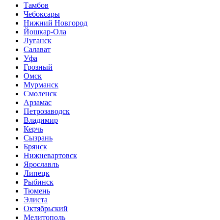
Тамбов
Чебоксары
Нижний Новгород
Йошкар-Ола
Луганск
Салават
Уфа
Грозный
Омск
Мурманск
Смоленск
Арзамас
Петрозаводск
Владимир
Керчь
Сызрань
Брянск
Нижневартовск
Ярославль
Липецк
Рыбинск
Тюмень
Элиста
Октябрьский
Мелитополь