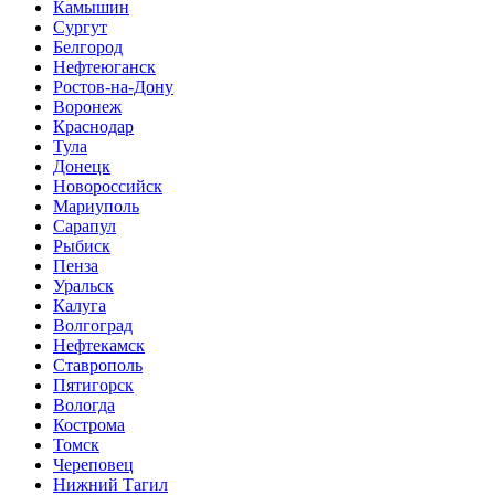
Камышин
Сургут
Белгород
Нефтеюганск
Ростов-на-Дону
Воронеж
Краснодар
Тула
Донецк
Новороссийск
Мариуполь
Сарапул
Рыбиск
Пенза
Уральск
Калуга
Волгоград
Нефтекамск
Ставрополь
Пятигорск
Вологда
Кострома
Томск
Череповец
Нижний Тагил