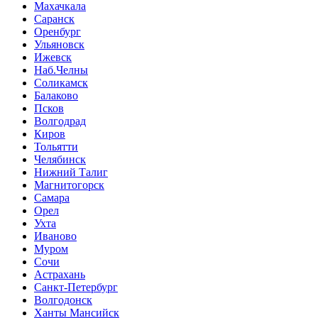
Махачкала
Саранск
Оренбург
Ульяновск
Ижевск
Наб.Челны
Соликамск
Балаково
Псков
Волгодрад
Киров
Тольятти
Челябинск
Нижний Талиг
Магнитогорск
Самара
Орел
Ухта
Иваново
Муром
Сочи
Астрахань
Санкт-Петербург
Волгодонск
Ханты Мансийск