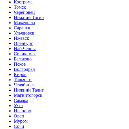
Кострома
Томск
Череповец
Нижний Тагил
Махачкала
Саранск
Ульяновск
Ижевск
Оренбург
Наб.Челны
Соликамск
Балаково
Псков
Волгодрад
Киров
Тольятти
Челябинск
Нижний Талиг
Магнитогорск
Самара
Ухта
Иваново
Орел
Муром
Сочи