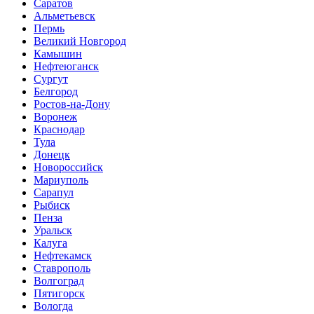
Саратов
Альметьевск
Пермь
Великий Новгород
Камышин
Нефтеюганск
Сургут
Белгород
Ростов-на-Дону
Воронеж
Краснодар
Тула
Донецк
Новороссийск
Мариуполь
Сарапул
Рыбиск
Пенза
Уральск
Калуга
Нефтекамск
Ставрополь
Волгоград
Пятигорск
Вологда