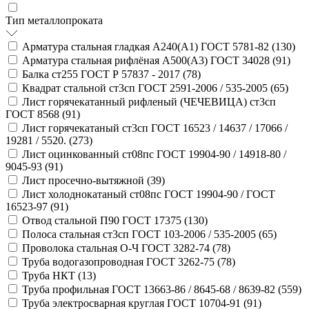
Тип металлопроката
Арматура стальная гладкая А240(А1) ГОСТ 5781-82 (
130
)
Арматура стальная рифлёная А500(А3) ГОСТ 34028 (
91
)
Балка ст255 ГОСТ Р 57837 - 2017 (
78
)
Квадрат стальной ст3сп ГОСТ 2591-2006 / 535-2005 (
65
)
Лист горячекатанный рифленый (ЧЕЧЕВИЦА) ст3сп
ГОСТ 8568 (
91
)
Лист горячекатаный ст3сп ГОСТ 16523 / 14637 / 17066 /
19281 / 5520. (
273
)
Лист оцинкованный ст08пс ГОСТ 19904-90 / 14918-80 /
9045-93 (
91
)
Лист просечно-вытяжной (
39
)
Лист холоднокатаный ст08пс ГОСТ 19904-90 / ГОСТ
16523-97 (
91
)
Отвод стальной П90 ГОСТ 17375 (
130
)
Полоса стальная ст3сп ГОСТ 103-2006 / 535-2005 (
65
)
Проволока стальная О-Ч ГОСТ 3282-74 (
78
)
Труба водогазопроводная ГОСТ 3262-75 (
78
)
Труба НКТ (
13
)
Труба профильная ГОСТ 13663-86 / 8645-68 / 8639-82 (
559
)
Труба электросварная круглая ГОСТ 10704-91 (
91
)