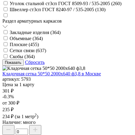
Уголок стальной ст3сп ГОСТ 8509-93 / 535-2005 (
260
)
Швеллер ст3сп ГОСТ 8240-97 / 535-2005 (
130
)
Раздел арматурных каркасов
Закладные изделия (
364
)
Объемные (
364
)
Плоские (
455
)
Сетки связи (
637
)
Скобы (
364
)
Сбросить
Кладочная сетка 50*50 2000х640 ф3,8 в Москве
артикул:
5793
Цена за 1 карту
301 ₽
-0.3%
от 300 ₽
235 ₽
2
234 ₽
(за 1 метр
)
Наличие:
много