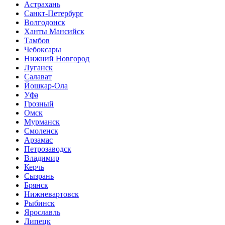
Астрахань
Санкт-Петербург
Волгодонск
Ханты Мансийск
Тамбов
Чебоксары
Нижний Новгород
Луганск
Салават
Йошкар-Ола
Уфа
Грозный
Омск
Мурманск
Смоленск
Арзамас
Петрозаводск
Владимир
Керчь
Сызрань
Брянск
Нижневартовск
Рыбинск
Ярославль
Липецк