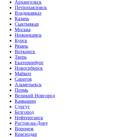
Архангельск
Петропавловск
Владикавказ
Казань
Сыктывкар
Москва
Нижнекамск
Курск
Рязань
Воткинск
Тверь
Екатеринбург
Новосибирск
Майкоп
Саратов
Альметьевск
Пермь
Великий Новгород
Камышин
Сургут
Белгород
Нефтеюганск
Ростов-на-Дону
Воронеж
Краснодар