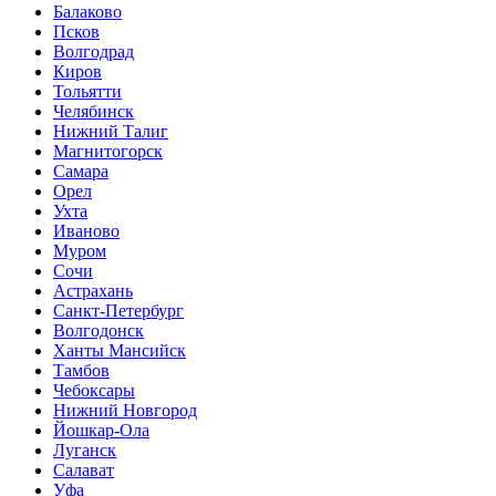
Балаково
Псков
Волгодрад
Киров
Тольятти
Челябинск
Нижний Талиг
Магнитогорск
Самара
Орел
Ухта
Иваново
Муром
Сочи
Астрахань
Санкт-Петербург
Волгодонск
Ханты Мансийск
Тамбов
Чебоксары
Нижний Новгород
Йошкар-Ола
Луганск
Салават
Уфа