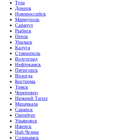
Тула
Донецк
Новороссийск
Мариуполь
Сарапул
Рыбиск
Пенза
Уральск
Калуга
Ставрополь
Волгоград
Нефтекамск
Пятигорск
Вологда
Кострома
Томск
Череповец
Нижний Тагил
Махачкала
Саранск
Оренбург
Ульяновск
Ижевск
Наб.Челны
Соликамск