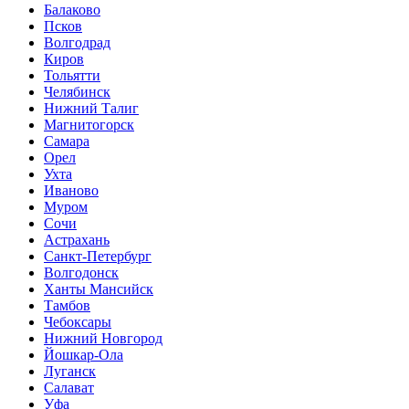
Балаково
Псков
Волгодрад
Киров
Тольятти
Челябинск
Нижний Талиг
Магнитогорск
Самара
Орел
Ухта
Иваново
Муром
Сочи
Астрахань
Санкт-Петербург
Волгодонск
Ханты Мансийск
Тамбов
Чебоксары
Нижний Новгород
Йошкар-Ола
Луганск
Салават
Уфа