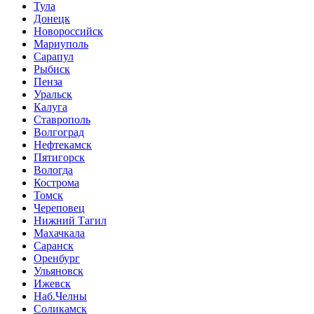
Тула
Донецк
Новороссийск
Мариуполь
Сарапул
Рыбиск
Пенза
Уральск
Калуга
Ставрополь
Волгоград
Нефтекамск
Пятигорск
Вологда
Кострома
Томск
Череповец
Нижний Тагил
Махачкала
Саранск
Оренбург
Ульяновск
Ижевск
Наб.Челны
Соликамск