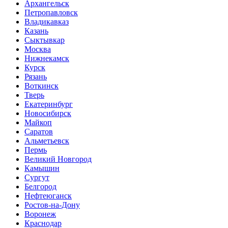
Архангельск
Петропавловск
Владикавказ
Казань
Сыктывкар
Москва
Нижнекамск
Курск
Рязань
Воткинск
Тверь
Екатеринбург
Новосибирск
Майкоп
Саратов
Альметьевск
Пермь
Великий Новгород
Камышин
Сургут
Белгород
Нефтеюганск
Ростов-на-Дону
Воронеж
Краснодар