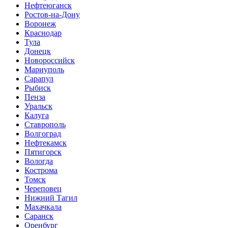
Нефтеюганск
Ростов-на-Дону
Воронеж
Краснодар
Тула
Донецк
Новороссийск
Мариуполь
Сарапул
Рыбиск
Пенза
Уральск
Калуга
Ставрополь
Волгоград
Нефтекамск
Пятигорск
Вологда
Кострома
Томск
Череповец
Нижний Тагил
Махачкала
Саранск
Оренбург