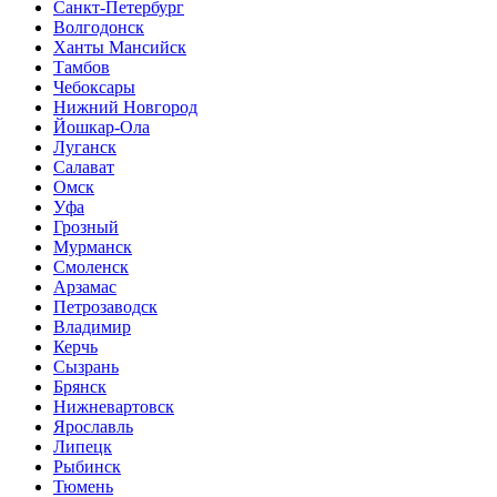
Санкт-Петербург
Волгодонск
Ханты Мансийск
Тамбов
Чебоксары
Нижний Новгород
Йошкар-Ола
Луганск
Салават
Омск
Уфа
Грозный
Мурманск
Смоленск
Арзамас
Петрозаводск
Владимир
Керчь
Сызрань
Брянск
Нижневартовск
Ярославль
Липецк
Рыбинск
Тюмень