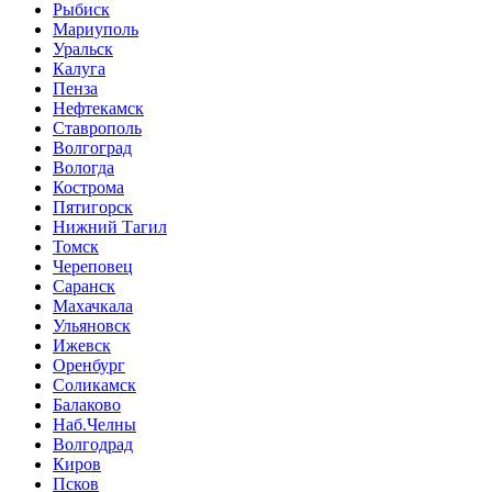
Рыбиск
Мариуполь
Уральск
Калуга
Пенза
Нефтекамск
Ставрополь
Волгоград
Вологда
Кострома
Пятигорск
Нижний Тагил
Томск
Череповец
Саранск
Махачкала
Ульяновск
Ижевск
Оренбург
Соликамск
Балаково
Наб.Челны
Волгодрад
Киров
Псков