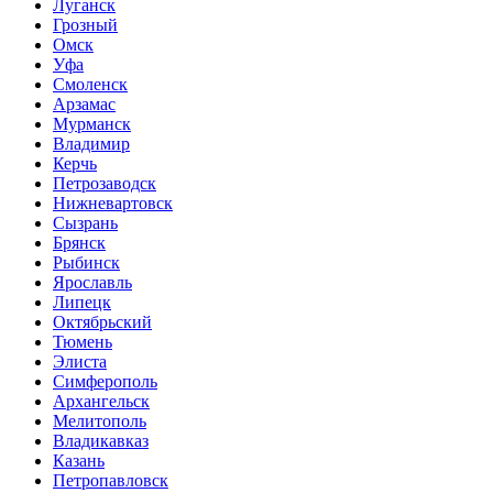
Луганск
Грозный
Омск
Уфа
Смоленск
Арзамас
Мурманск
Владимир
Керчь
Петрозаводск
Нижневартовск
Сызрань
Брянск
Рыбинск
Ярославль
Липецк
Октябрьский
Тюмень
Элиста
Симферополь
Архангельск
Мелитополь
Владикавказ
Казань
Петропавловск