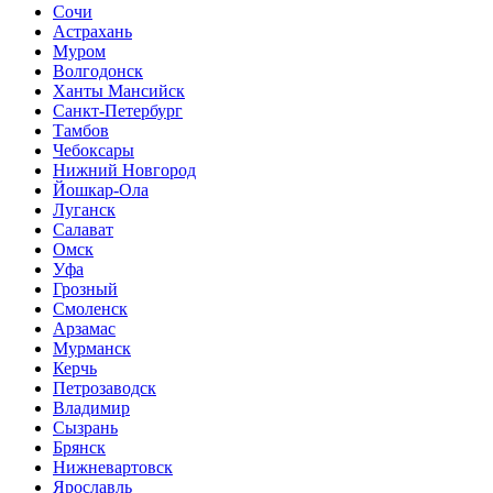
Сочи
Астрахань
Муром
Волгодонск
Ханты Мансийск
Санкт-Петербург
Тамбов
Чебоксары
Нижний Новгород
Йошкар-Ола
Луганск
Салават
Омск
Уфа
Грозный
Смоленск
Арзамас
Мурманск
Керчь
Петрозаводск
Владимир
Сызрань
Брянск
Нижневартовск
Ярославль