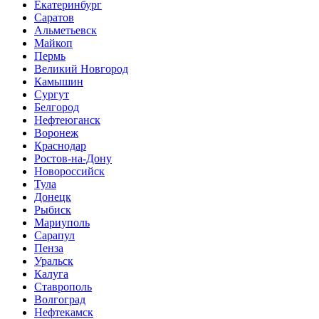
Екатеринбург
Саратов
Альметьевск
Майкоп
Пермь
Великий Новгород
Камышин
Сургут
Белгород
Нефтеюганск
Воронеж
Краснодар
Ростов-на-Дону
Новороссийск
Тула
Донецк
Рыбиск
Мариуполь
Сарапул
Пенза
Уральск
Калуга
Ставрополь
Волгоград
Нефтекамск