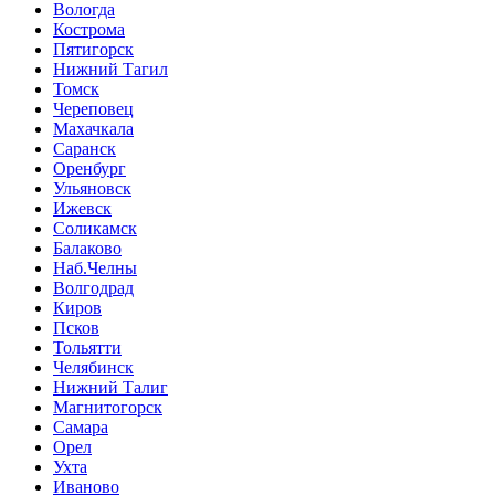
Вологда
Кострома
Пятигорск
Нижний Тагил
Томск
Череповец
Махачкала
Саранск
Оренбург
Ульяновск
Ижевск
Соликамск
Балаково
Наб.Челны
Волгодрад
Киров
Псков
Тольятти
Челябинск
Нижний Талиг
Магнитогорск
Самара
Орел
Ухта
Иваново