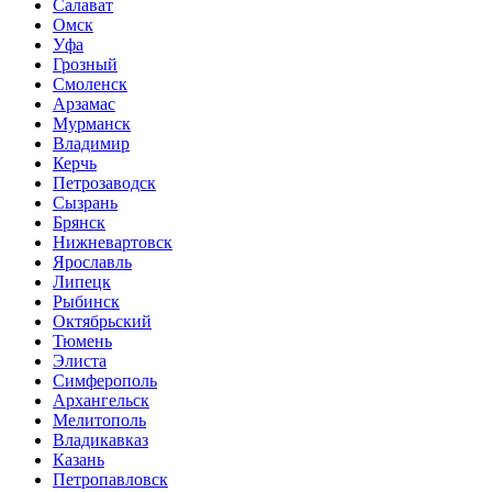
Салават
Омск
Уфа
Грозный
Смоленск
Арзамас
Мурманск
Владимир
Керчь
Петрозаводск
Сызрань
Брянск
Нижневартовск
Ярославль
Липецк
Рыбинск
Октябрьский
Тюмень
Элиста
Симферополь
Архангельск
Мелитополь
Владикавказ
Казань
Петропавловск