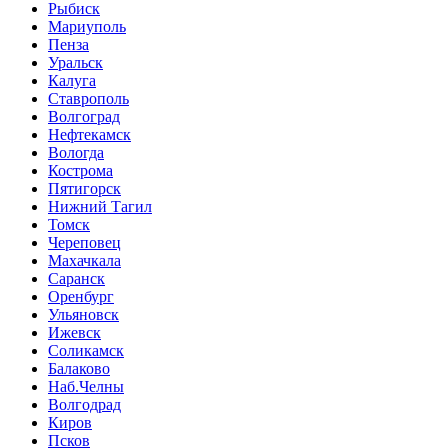
Рыбиск
Мариуполь
Пенза
Уральск
Калуга
Ставрополь
Волгоград
Нефтекамск
Вологда
Кострома
Пятигорск
Нижний Тагил
Томск
Череповец
Махачкала
Саранск
Оренбург
Ульяновск
Ижевск
Соликамск
Балаково
Наб.Челны
Волгодрад
Киров
Псков