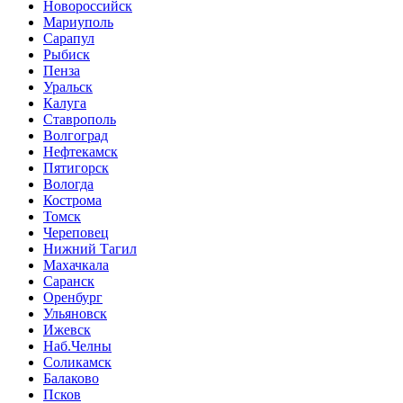
Новороссийск
Мариуполь
Сарапул
Рыбиск
Пенза
Уральск
Калуга
Ставрополь
Волгоград
Нефтекамск
Пятигорск
Вологда
Кострома
Томск
Череповец
Нижний Тагил
Махачкала
Саранск
Оренбург
Ульяновск
Ижевск
Наб.Челны
Соликамск
Балаково
Псков