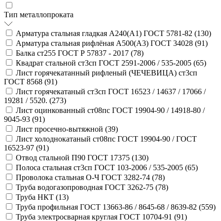
Тип металлопроката
Арматура стальная гладкая А240(А1) ГОСТ 5781-82 (
130
)
Арматура стальная рифлёная А500(А3) ГОСТ 34028 (
91
)
Балка ст255 ГОСТ Р 57837 - 2017 (
78
)
Квадрат стальной ст3сп ГОСТ 2591-2006 / 535-2005 (
65
)
Лист горячекатанный рифленый (ЧЕЧЕВИЦА) ст3сп
ГОСТ 8568 (
91
)
Лист горячекатаный ст3сп ГОСТ 16523 / 14637 / 17066 /
19281 / 5520. (
273
)
Лист оцинкованный ст08пс ГОСТ 19904-90 / 14918-80 /
9045-93 (
91
)
Лист просечно-вытяжной (
39
)
Лист холоднокатаный ст08пс ГОСТ 19904-90 / ГОСТ
16523-97 (
91
)
Отвод стальной П90 ГОСТ 17375 (
130
)
Полоса стальная ст3сп ГОСТ 103-2006 / 535-2005 (
65
)
Проволока стальная О-Ч ГОСТ 3282-74 (
78
)
Труба водогазопроводная ГОСТ 3262-75 (
78
)
Труба НКТ (
13
)
Труба профильная ГОСТ 13663-86 / 8645-68 / 8639-82 (
559
)
Труба электросварная круглая ГОСТ 10704-91 (
91
)