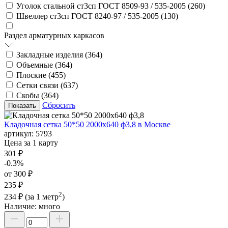
Уголок стальной ст3сп ГОСТ 8509-93 / 535-2005 (
260
)
Швеллер ст3сп ГОСТ 8240-97 / 535-2005 (
130
)
Раздел арматурных каркасов
Закладные изделия (
364
)
Объемные (
364
)
Плоские (
455
)
Сетки связи (
637
)
Скобы (
364
)
Сбросить
Кладочная сетка 50*50 2000х640 ф3,8 в Москве
артикул:
5793
Цена за 1 карту
301 ₽
-0.3%
от 300 ₽
235 ₽
2
234 ₽
(за 1 метр
)
Наличие:
много