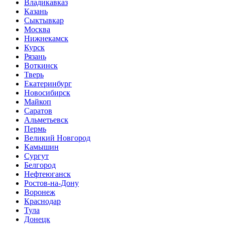
Владикавказ
Казань
Сыктывкар
Москва
Нижнекамск
Курск
Рязань
Воткинск
Тверь
Екатеринбург
Новосибирск
Майкоп
Саратов
Альметьевск
Пермь
Великий Новгород
Камышин
Сургут
Белгород
Нефтеюганск
Ростов-на-Дону
Воронеж
Краснодар
Тула
Донецк