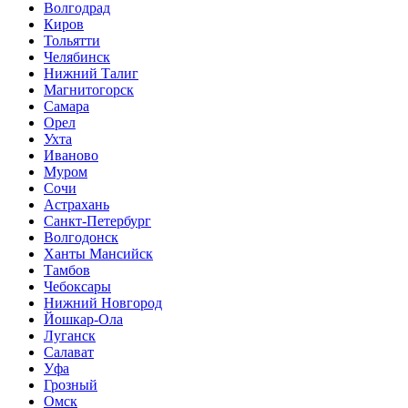
Волгодрад
Киров
Тольятти
Челябинск
Нижний Талиг
Магнитогорск
Самара
Орел
Ухта
Иваново
Муром
Сочи
Астрахань
Санкт-Петербург
Волгодонск
Ханты Мансийск
Тамбов
Чебоксары
Нижний Новгород
Йошкар-Ола
Луганск
Салават
Уфа
Грозный
Омск