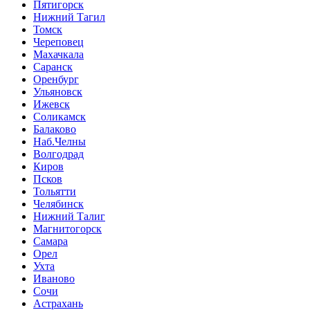
Пятигорск
Нижний Тагил
Томск
Череповец
Махачкала
Саранск
Оренбург
Ульяновск
Ижевск
Соликамск
Балаково
Наб.Челны
Волгодрад
Киров
Псков
Тольятти
Челябинск
Нижний Талиг
Магнитогорск
Самара
Орел
Ухта
Иваново
Сочи
Астрахань