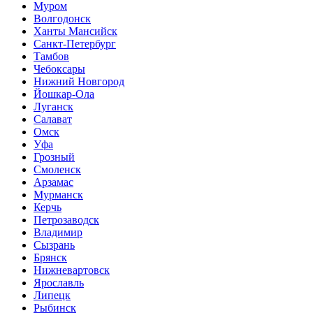
Муром
Волгодонск
Ханты Мансийск
Санкт-Петербург
Тамбов
Чебоксары
Нижний Новгород
Йошкар-Ола
Луганск
Салават
Омск
Уфа
Грозный
Смоленск
Арзамас
Мурманск
Керчь
Петрозаводск
Владимир
Сызрань
Брянск
Нижневартовск
Ярославль
Липецк
Рыбинск