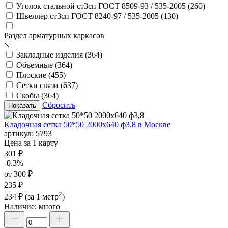
Уголок стальной ст3сп ГОСТ 8509-93 / 535-2005 (
260
)
Швеллер ст3сп ГОСТ 8240-97 / 535-2005 (
130
)
Раздел арматурных каркасов
Закладные изделия (
364
)
Объемные (
364
)
Плоские (
455
)
Сетки связи (
637
)
Скобы (
364
)
Сбросить
Кладочная сетка 50*50 2000х640 ф3,8 в Москве
артикул:
5793
Цена за 1 карту
301 ₽
-0.3%
от 300 ₽
235 ₽
2
234 ₽
(за 1 метр
)
Наличие:
много