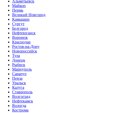
Альметьевск
Майкоп
Пермь
Великий Новгород
Камышин
Сургут
Белгород
Нефтеюганск
Воронеж
Краснодар
Ростов-на-Дону
Новороссийск
Тула
Донецк
Рыбиск
Мариуполь
Сарапул
Пенза
Уральск
Калуга
Ставрополь
Волгоград
Нефтекамск
Вологда
Кострома