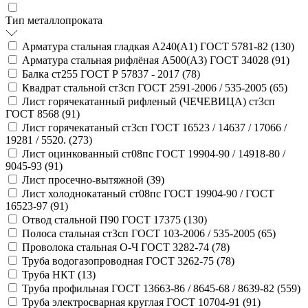
Тип металлопроката
Арматура стальная гладкая А240(А1) ГОСТ 5781-82 (
130
)
Арматура стальная рифлёная А500(А3) ГОСТ 34028 (
91
)
Балка ст255 ГОСТ Р 57837 - 2017 (
78
)
Квадрат стальной ст3сп ГОСТ 2591-2006 / 535-2005 (
65
)
Лист горячекатанный рифленый (ЧЕЧЕВИЦА) ст3сп
ГОСТ 8568 (
91
)
Лист горячекатаный ст3сп ГОСТ 16523 / 14637 / 17066 /
19281 / 5520. (
273
)
Лист оцинкованный ст08пс ГОСТ 19904-90 / 14918-80 /
9045-93 (
91
)
Лист просечно-вытяжной (
39
)
Лист холоднокатаный ст08пс ГОСТ 19904-90 / ГОСТ
16523-97 (
91
)
Отвод стальной П90 ГОСТ 17375 (
130
)
Полоса стальная ст3сп ГОСТ 103-2006 / 535-2005 (
65
)
Проволока стальная О-Ч ГОСТ 3282-74 (
78
)
Труба водогазопроводная ГОСТ 3262-75 (
78
)
Труба НКТ (
13
)
Труба профильная ГОСТ 13663-86 / 8645-68 / 8639-82 (
559
)
Труба электросварная круглая ГОСТ 10704-91 (
91
)