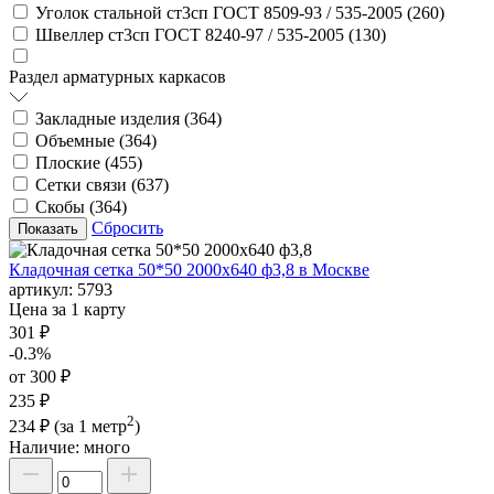
Уголок стальной ст3сп ГОСТ 8509-93 / 535-2005 (
260
)
Швеллер ст3сп ГОСТ 8240-97 / 535-2005 (
130
)
Раздел арматурных каркасов
Закладные изделия (
364
)
Объемные (
364
)
Плоские (
455
)
Сетки связи (
637
)
Скобы (
364
)
Сбросить
Кладочная сетка 50*50 2000х640 ф3,8 в Москве
артикул:
5793
Цена за 1 карту
301 ₽
-0.3%
от 300 ₽
235 ₽
2
234 ₽
(за 1 метр
)
Наличие:
много