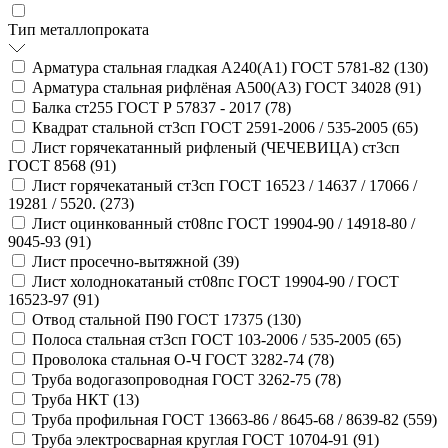
Тип металлопроката
Арматура стальная гладкая А240(А1) ГОСТ 5781-82 (
130
)
Арматура стальная рифлёная А500(А3) ГОСТ 34028 (
91
)
Балка ст255 ГОСТ Р 57837 - 2017 (
78
)
Квадрат стальной ст3сп ГОСТ 2591-2006 / 535-2005 (
65
)
Лист горячекатанный рифленый (ЧЕЧЕВИЦА) ст3сп
ГОСТ 8568 (
91
)
Лист горячекатаный ст3сп ГОСТ 16523 / 14637 / 17066 /
19281 / 5520. (
273
)
Лист оцинкованный ст08пс ГОСТ 19904-90 / 14918-80 /
9045-93 (
91
)
Лист просечно-вытяжной (
39
)
Лист холоднокатаный ст08пс ГОСТ 19904-90 / ГОСТ
16523-97 (
91
)
Отвод стальной П90 ГОСТ 17375 (
130
)
Полоса стальная ст3сп ГОСТ 103-2006 / 535-2005 (
65
)
Проволока стальная О-Ч ГОСТ 3282-74 (
78
)
Труба водогазопроводная ГОСТ 3262-75 (
78
)
Труба НКТ (
13
)
Труба профильная ГОСТ 13663-86 / 8645-68 / 8639-82 (
559
)
Труба электросварная круглая ГОСТ 10704-91 (
91
)