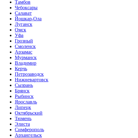
Тамбов
Чебоксары
Салават
Йошкар-Ола
Луганск
Омск
Уфа
Грозный
Смоленск
Арзамас
Мурманск
Владимир
Керчь
Петрозаводск
Нижневартовск
Сызрань
Брянск
Рыбинск
Ярославль
Липецк
Октябрьский
Тюмень
Элиста
Симферополь
Архангельск