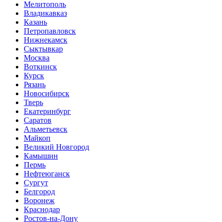
Мелитополь
Владикавказ
Казань
Петропавловск
Нижнекамск
Сыктывкар
Москва
Воткинск
Курск
Рязань
Новосибирск
Тверь
Екатеринбург
Саратов
Альметьевск
Майкоп
Великий Новгород
Камышин
Пермь
Нефтеюганск
Сургут
Белгород
Воронеж
Краснодар
Ростов-на-Дону