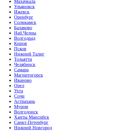
Махачкала
Ульяновск
Ижевск
Оренбург
Соликамск
Балаково
Наб.Челны
Волгодрад
Киров
Псков
Нижний Талиг
Тольятти
Челябинск
Самара
Магнитогорск
Иваново
Орел
Ухта
Сочи
Астрахань
Муром
Волгодонск
Ханты Мансийск
Санкт-Петербург
Нижний Новгород