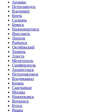
Арзамас
Петрозаводск
Владимир
Керчь
Сызрань
Брянск
Нижневартовск
Ярославль
Липецк
Рыбинск
Октябрьский
Тюмень
Элиста
Мелитополь
Симферополь
Архангельск
Петропавловск
Владикавказ
Казань
Сыктывкар
Москва
Нижнекамск
Воткинск
Курск
Рязань