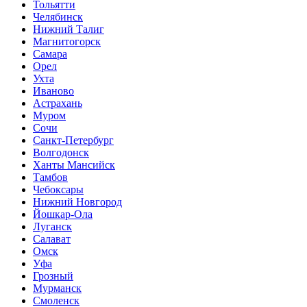
Тольятти
Челябинск
Нижний Талиг
Магнитогорск
Самара
Орел
Ухта
Иваново
Астрахань
Муром
Сочи
Санкт-Петербург
Волгодонск
Ханты Мансийск
Тамбов
Чебоксары
Нижний Новгород
Йошкар-Ола
Луганск
Салават
Омск
Уфа
Грозный
Мурманск
Смоленск