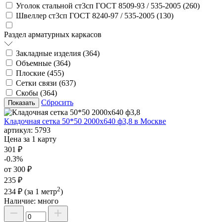
Уголок стальной ст3сп ГОСТ 8509-93 / 535-2005 (
260
)
Швеллер ст3сп ГОСТ 8240-97 / 535-2005 (
130
)
Раздел арматурных каркасов
Закладные изделия (
364
)
Объемные (
364
)
Плоские (
455
)
Сетки связи (
637
)
Скобы (
364
)
Сбросить
Кладочная сетка 50*50 2000х640 ф3,8 в Москве
артикул:
5793
Цена за 1 карту
301 ₽
-0.3%
от 300 ₽
235 ₽
2
234 ₽
(за 1 метр
)
Наличие:
много