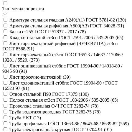
Тип металлопроката
Арматура стальная гладкая А240(А1) ГОСТ 5781-82 (
130
)
Арматура стальная рифлёная А500(А3) ГОСТ 34028 (
91
)
Балка ст255 ГОСТ Р 57837 - 2017 (
78
)
Квадрат стальной ст3сп ГОСТ 2591-2006 / 535-2005 (
65
)
Лист горячекатанный рифленый (ЧЕЧЕВИЦА) ст3сп
ГОСТ 8568 (
91
)
Лист горячекатаный ст3сп ГОСТ 16523 / 14637 / 17066 /
19281 / 5520. (
273
)
Лист оцинкованный ст08пс ГОСТ 19904-90 / 14918-80 /
9045-93 (
91
)
Лист просечно-вытяжной (
39
)
Лист холоднокатаный ст08пс ГОСТ 19904-90 / ГОСТ
16523-97 (
91
)
Отвод стальной П90 ГОСТ 17375 (
130
)
Полоса стальная ст3сп ГОСТ 103-2006 / 535-2005 (
65
)
Проволока стальная О-Ч ГОСТ 3282-74 (
78
)
Труба водогазопроводная ГОСТ 3262-75 (
78
)
Труба НКТ (
13
)
Труба профильная ГОСТ 13663-86 / 8645-68 / 8639-82 (
559
)
Труба электросварная круглая ГОСТ 10704-91 (
91
)