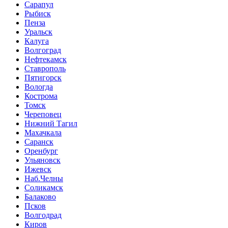
Сарапул
Рыбиск
Пенза
Уральск
Калуга
Волгоград
Нефтекамск
Ставрополь
Пятигорск
Вологда
Кострома
Томск
Череповец
Нижний Тагил
Махачкала
Саранск
Оренбург
Ульяновск
Ижевск
Наб.Челны
Соликамск
Балаково
Псков
Волгодрад
Киров