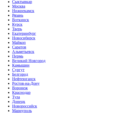
Сыктывкар
Москва
Нижнекамск
Рязань
Воткинск
Курск
Тверь
Екатеринбург
Новосибирск
Майкоп
Саратов
Альметьевск
Пермь
Великий Новгород
Камышин
Сургут
Белгород
Нефтеюганск
Ростов-на-Дону
Воронеж
Краснодар
Тула
Донецк
Новороссийск
Мариуполь