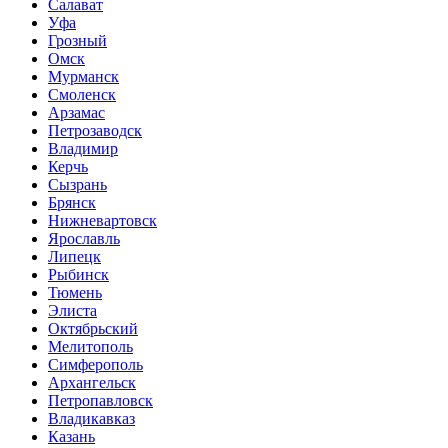
Салават
Уфа
Грозный
Омск
Мурманск
Смоленск
Арзамас
Петрозаводск
Владимир
Керчь
Сызрань
Брянск
Нижневартовск
Ярославль
Липецк
Рыбинск
Тюмень
Элиста
Октябрьский
Мелитополь
Симферополь
Архангельск
Петропавловск
Владикавказ
Казань