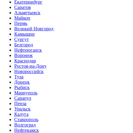
Екатеринбург
Саратов
Альметьевск
Майкоп
Пермь
Великий Новгород
Камышин
Сургут
Белгород
Нефтеюганск
Воронеж
Краснодар
Ростов-на-Дону
Новороссийск
Тула
Донецк
Рыбиск
Мариуполь
Сарапул
Пенза
Уральск
Калуга
Ставрополь
Волгоград
Нефтекамск