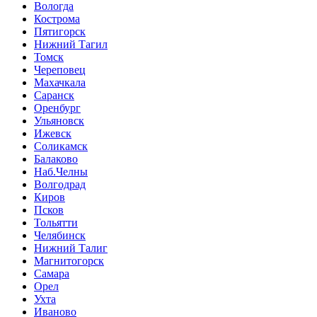
Вологда
Кострома
Пятигорск
Нижний Тагил
Томск
Череповец
Махачкала
Саранск
Оренбург
Ульяновск
Ижевск
Соликамск
Балаково
Наб.Челны
Волгодрад
Киров
Псков
Тольятти
Челябинск
Нижний Талиг
Магнитогорск
Самара
Орел
Ухта
Иваново