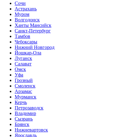
Сочи
Астрахань
Муром
Волгодонск
Ханты Мансийск
Санкт-Петербург
Тамбов
Чебоксары
Нижний Новгород
Йошкар-Ола
Луганск
Салават
Омск
Уфа
Грозный
Смоленск
Арзамас
Мурманск
Керчь
Петрозаводск
Владимир
Сызрань
Брянск
Нижневартовск
Ярославль