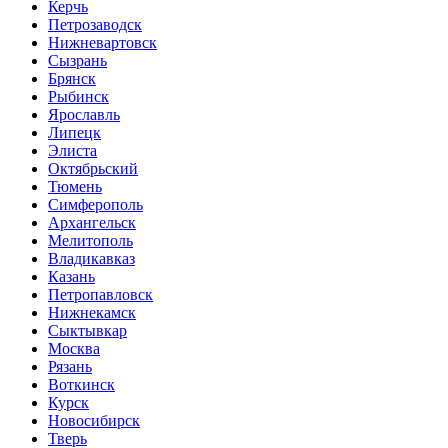
Керчь
Петрозаводск
Нижневартовск
Сызрань
Брянск
Рыбинск
Ярославль
Липецк
Элиста
Октябрьский
Тюмень
Симферополь
Архангельск
Мелитополь
Владикавказ
Казань
Петропавловск
Нижнекамск
Сыктывкар
Москва
Рязань
Воткинск
Курск
Новосибирск
Тверь