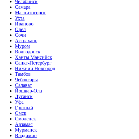
Челябинск
Самара
Магнитогорск
Ухта
Иваново
Орел
Сочи
Астрахань
Муром
Волгодонск
Ханты Мансийск
Санкт-Петербург
Нижний Новгород
Тамбов
Чебоксары
Салават
Йошкар-Ола
Луганск
Уфа
Грозный
Омск
Смоленск
Арзамас
Мурманск
Владимир