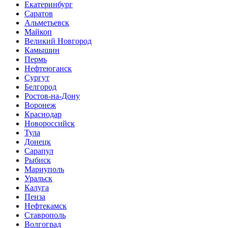
Екатеринбург
Саратов
Альметьевск
Майкоп
Великий Новгород
Камышин
Пермь
Нефтеюганск
Сургут
Белгород
Ростов-на-Дону
Воронеж
Краснодар
Новороссийск
Тула
Донецк
Сарапул
Рыбиск
Мариуполь
Уральск
Калуга
Пенза
Нефтекамск
Ставрополь
Волгоград