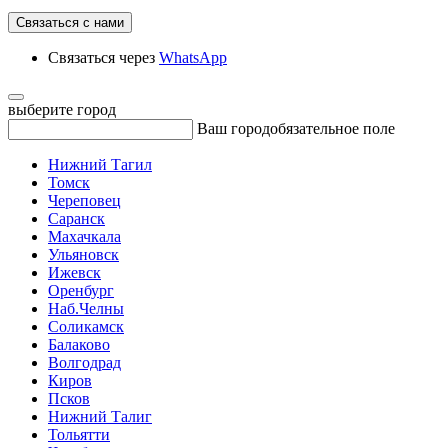
Связаться с нами
Связаться через
WhatsApp
выберите город
Ваш город
обязательное поле
Нижний Тагил
Томск
Череповец
Саранск
Махачкала
Ульяновск
Ижевск
Оренбург
Наб.Челны
Соликамск
Балаково
Волгодрад
Киров
Псков
Нижний Талиг
Тольятти