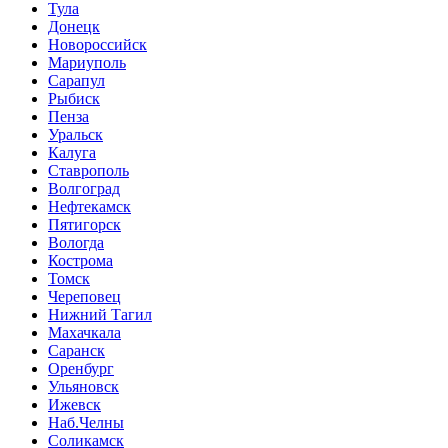
Тула
Донецк
Новороссийск
Мариуполь
Сарапул
Рыбиск
Пенза
Уральск
Калуга
Ставрополь
Волгоград
Нефтекамск
Пятигорск
Вологда
Кострома
Томск
Череповец
Нижний Тагил
Махачкала
Саранск
Оренбург
Ульяновск
Ижевск
Наб.Челны
Соликамск