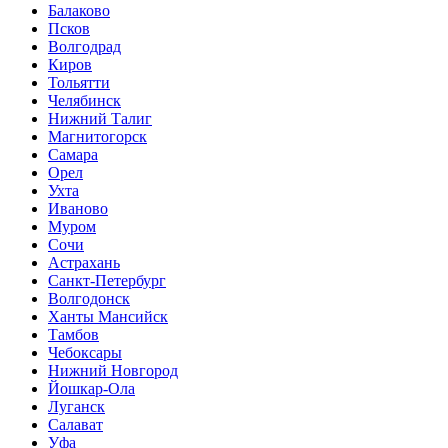
Балаково
Псков
Волгодрад
Киров
Тольятти
Челябинск
Нижний Талиг
Магнитогорск
Самара
Орел
Ухта
Иваново
Муром
Сочи
Астрахань
Санкт-Петербург
Волгодонск
Ханты Мансийск
Тамбов
Чебоксары
Нижний Новгород
Йошкар-Ола
Луганск
Салават
Уфа