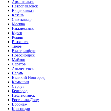
Архангельск
Петропавловск
Владикавказ
Казань
Сыктывкар
Москва
Нижнекамск
Курск
Рязань
Воткинск
Тверь
Екатеринбург
Новосибирск
Майкоп
Саратов
Альметьевск
Пермь
Великий Новгород
Камышин
Сургут
Белгород
Нефтеюганск
Ростов-на-Дону
Воронеж
Краснодар