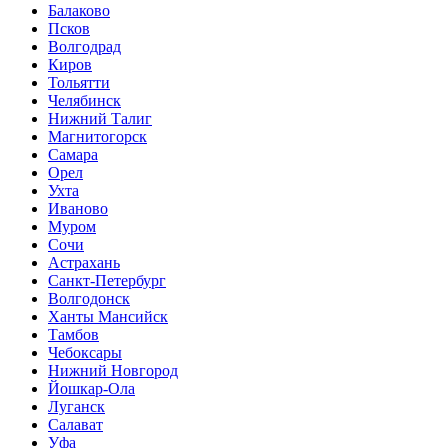
Балаково
Псков
Волгодрад
Киров
Тольятти
Челябинск
Нижний Талиг
Магнитогорск
Самара
Орел
Ухта
Иваново
Муром
Сочи
Астрахань
Санкт-Петербург
Волгодонск
Ханты Мансийск
Тамбов
Чебоксары
Нижний Новгород
Йошкар-Ола
Луганск
Салават
Уфа