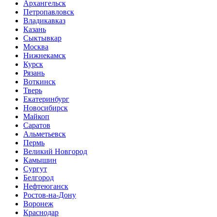
Архангельск
Петропавловск
Владикавказ
Казань
Сыктывкар
Москва
Нижнекамск
Курск
Рязань
Воткинск
Тверь
Екатеринбург
Новосибирск
Майкоп
Саратов
Альметьевск
Пермь
Великий Новгород
Камышин
Сургут
Белгород
Нефтеюганск
Ростов-на-Дону
Воронеж
Краснодар