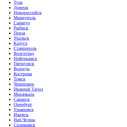
Тула
Донецк
Новороссийск
Мариуполь
Сарапул
Рыбиск
Пенза
Уральск
Калуга
Ставрополь
Волгоград
Нефтекамск
Пятигорск
Вологда
Кострома
Томск
Череповец
Нижний Тагил
Махачкала
Саранск
Оренбург
Ульяновск
Ижевск
Наб.Челны
Соликамск