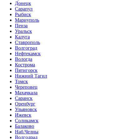
Донецк
Сарапул
Рыбиск
Мариуполь
Пенза
Уральск
Калуга
Ставрополь
Волгоград
Нефтекамск
Вологда
Кострома
Пятигорск
Нижний Тагил
Томск
Череповец
Махачкала
Саранск
Оренбург
Ульяновск
Ижевск
Соликамск
Балаково
Наб.Челны
Волгодрад