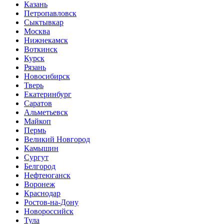
Казань
Петропавловск
Сыктывкар
Москва
Нижнекамск
Воткинск
Курск
Рязань
Новосибирск
Тверь
Екатеринбург
Саратов
Альметьевск
Майкоп
Пермь
Великий Новгород
Камышин
Сургут
Белгород
Нефтеюганск
Воронеж
Краснодар
Ростов-на-Дону
Новороссийск
Тула