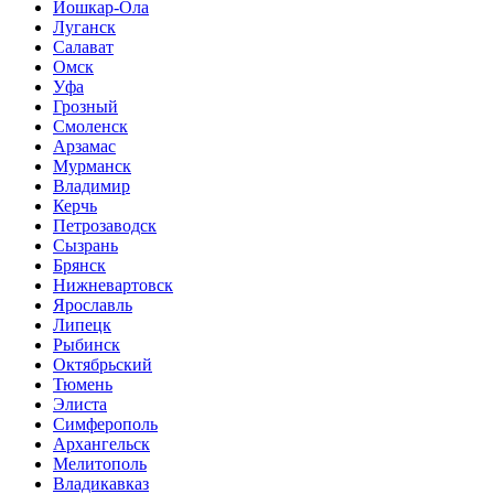
Йошкар-Ола
Луганск
Салават
Омск
Уфа
Грозный
Смоленск
Арзамас
Мурманск
Владимир
Керчь
Петрозаводск
Сызрань
Брянск
Нижневартовск
Ярославль
Липецк
Рыбинск
Октябрьский
Тюмень
Элиста
Симферополь
Архангельск
Мелитополь
Владикавказ