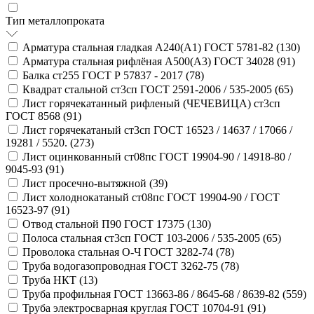
Тип металлопроката
Арматура стальная гладкая А240(А1) ГОСТ 5781-82 (
130
)
Арматура стальная рифлёная А500(А3) ГОСТ 34028 (
91
)
Балка ст255 ГОСТ Р 57837 - 2017 (
78
)
Квадрат стальной ст3сп ГОСТ 2591-2006 / 535-2005 (
65
)
Лист горячекатанный рифленый (ЧЕЧЕВИЦА) ст3сп
ГОСТ 8568 (
91
)
Лист горячекатаный ст3сп ГОСТ 16523 / 14637 / 17066 /
19281 / 5520. (
273
)
Лист оцинкованный ст08пс ГОСТ 19904-90 / 14918-80 /
9045-93 (
91
)
Лист просечно-вытяжной (
39
)
Лист холоднокатаный ст08пс ГОСТ 19904-90 / ГОСТ
16523-97 (
91
)
Отвод стальной П90 ГОСТ 17375 (
130
)
Полоса стальная ст3сп ГОСТ 103-2006 / 535-2005 (
65
)
Проволока стальная О-Ч ГОСТ 3282-74 (
78
)
Труба водогазопроводная ГОСТ 3262-75 (
78
)
Труба НКТ (
13
)
Труба профильная ГОСТ 13663-86 / 8645-68 / 8639-82 (
559
)
Труба электросварная круглая ГОСТ 10704-91 (
91
)