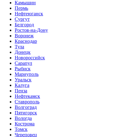
Камышин
Пермь
Нефтеюганск
Сургут
Белгород
Ростов-на-Дону
Воронеж
Краснодар
Тула
Донецк
Новороссийск
Сарапул
Рыбиск
Мариуполь
Уральск
Калуга
Пенза
Нефтекамск
Ставрополь
Волгоград
Пятигорск
Вологда
Кострома
Томск
Череповец