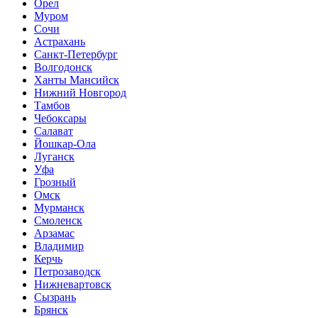
Орел
Муром
Сочи
Астрахань
Санкт-Петербург
Волгодонск
Ханты Мансийск
Нижний Новгород
Тамбов
Чебоксары
Салават
Йошкар-Ола
Луганск
Уфа
Грозный
Омск
Мурманск
Смоленск
Арзамас
Владимир
Керчь
Петрозаводск
Нижневартовск
Сызрань
Брянск