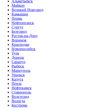
Альметьевск
Майкоп
Великий Новгород
Камышин
Пермь
Нефтеюганск
Сургут
Белгород
Ростов-на-Дону
Воронеж
Краснодар
Новороссийск
Тула
Донецк
Сарапул
Рыбиск
Мариуполь
Уральск
Калуга
Пенза
Нефтекамск
Ставрополь
Волгоград
Вологда
Кострома