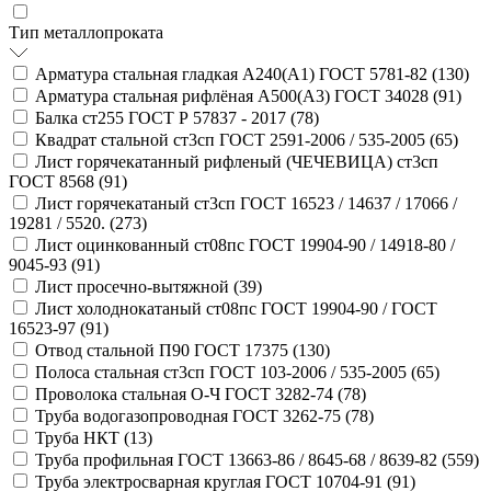
Тип металлопроката
Арматура стальная гладкая А240(А1) ГОСТ 5781-82 (
130
)
Арматура стальная рифлёная А500(А3) ГОСТ 34028 (
91
)
Балка ст255 ГОСТ Р 57837 - 2017 (
78
)
Квадрат стальной ст3сп ГОСТ 2591-2006 / 535-2005 (
65
)
Лист горячекатанный рифленый (ЧЕЧЕВИЦА) ст3сп
ГОСТ 8568 (
91
)
Лист горячекатаный ст3сп ГОСТ 16523 / 14637 / 17066 /
19281 / 5520. (
273
)
Лист оцинкованный ст08пс ГОСТ 19904-90 / 14918-80 /
9045-93 (
91
)
Лист просечно-вытяжной (
39
)
Лист холоднокатаный ст08пс ГОСТ 19904-90 / ГОСТ
16523-97 (
91
)
Отвод стальной П90 ГОСТ 17375 (
130
)
Полоса стальная ст3сп ГОСТ 103-2006 / 535-2005 (
65
)
Проволока стальная О-Ч ГОСТ 3282-74 (
78
)
Труба водогазопроводная ГОСТ 3262-75 (
78
)
Труба НКТ (
13
)
Труба профильная ГОСТ 13663-86 / 8645-68 / 8639-82 (
559
)
Труба электросварная круглая ГОСТ 10704-91 (
91
)