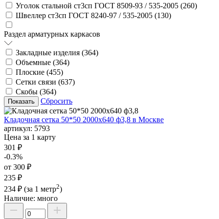
Уголок стальной ст3сп ГОСТ 8509-93 / 535-2005 (
260
)
Швеллер ст3сп ГОСТ 8240-97 / 535-2005 (
130
)
Раздел арматурных каркасов
Закладные изделия (
364
)
Объемные (
364
)
Плоские (
455
)
Сетки связи (
637
)
Скобы (
364
)
Сбросить
Кладочная сетка 50*50 2000х640 ф3,8 в Москве
артикул:
5793
Цена за 1 карту
301 ₽
-0.3%
от 300 ₽
235 ₽
2
234 ₽
(за 1 метр
)
Наличие:
много