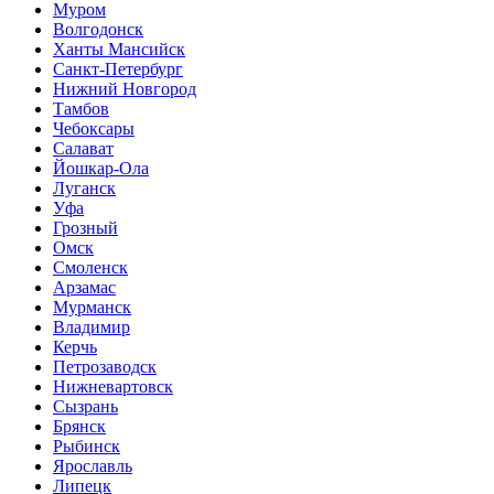
Муром
Волгодонск
Ханты Мансийск
Санкт-Петербург
Нижний Новгород
Тамбов
Чебоксары
Салават
Йошкар-Ола
Луганск
Уфа
Грозный
Омск
Смоленск
Арзамас
Мурманск
Владимир
Керчь
Петрозаводск
Нижневартовск
Сызрань
Брянск
Рыбинск
Ярославль
Липецк