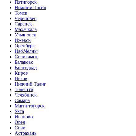
Пятигорск
Нижний Тагил
Томск
Череповец
Саранск
Махачкала
Ульяновск
Ижевск
Оренбург
Наб.Челны
Соликамск
Балаково
Волгодрад
Киров
Псков
Нижний Талиг
Тольятти
Челябинск
Самара
Магнитогорск
Ухта
Иваново
Орел
Сочи
Астрахань