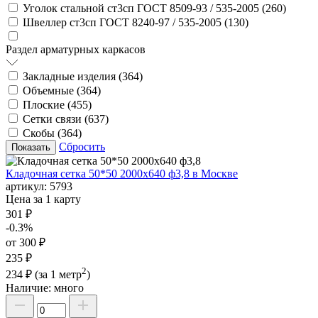
Уголок стальной ст3сп ГОСТ 8509-93 / 535-2005 (
260
)
Швеллер ст3сп ГОСТ 8240-97 / 535-2005 (
130
)
Раздел арматурных каркасов
Закладные изделия (
364
)
Объемные (
364
)
Плоские (
455
)
Сетки связи (
637
)
Скобы (
364
)
Сбросить
Кладочная сетка 50*50 2000х640 ф3,8 в Москве
артикул:
5793
Цена за 1 карту
301 ₽
-0.3%
от 300 ₽
235 ₽
2
234 ₽
(за 1 метр
)
Наличие:
много