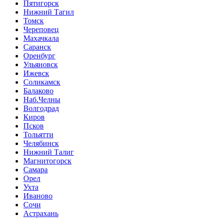
Пятигорск
Нижний Тагил
Томск
Череповец
Махачкала
Саранск
Оренбург
Ульяновск
Ижевск
Соликамск
Балаково
Наб.Челны
Волгодрад
Киров
Псков
Тольятти
Челябинск
Нижний Талиг
Магнитогорск
Самара
Орел
Ухта
Иваново
Сочи
Астрахань