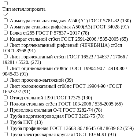
Тип металлопроката
Арматура стальная гладкая А240(А1) ГОСТ 5781-82 (
130
)
Арматура стальная рифлёная А500(А3) ГОСТ 34028 (
91
)
Балка ст255 ГОСТ Р 57837 - 2017 (
78
)
Квадрат стальной ст3сп ГОСТ 2591-2006 / 535-2005 (
65
)
Лист горячекатанный рифленый (ЧЕЧЕВИЦА) ст3сп
ГОСТ 8568 (
91
)
Лист горячекатаный ст3сп ГОСТ 16523 / 14637 / 17066 /
19281 / 5520. (
273
)
Лист оцинкованный ст08пс ГОСТ 19904-90 / 14918-80 /
9045-93 (
91
)
Лист просечно-вытяжной (
39
)
Лист холоднокатаный ст08пс ГОСТ 19904-90 / ГОСТ
16523-97 (
91
)
Отвод стальной П90 ГОСТ 17375 (
130
)
Полоса стальная ст3сп ГОСТ 103-2006 / 535-2005 (
65
)
Проволока стальная О-Ч ГОСТ 3282-74 (
78
)
Труба водогазопроводная ГОСТ 3262-75 (
78
)
Труба НКТ (
13
)
Труба профильная ГОСТ 13663-86 / 8645-68 / 8639-82 (
559
)
Труба электросварная круглая ГОСТ 10704-91 (
91
)