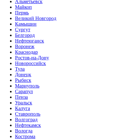
Альметьевск
Майкоп
Пермь
Великий Новгород
Камышин
Сургут
Белгород
Нефтеюганск
Воронеж
Краснодар
Ростов-на-Дону
Новороссийск
Тула
Донецк
Рыбиск
Мариуполь
Сарапул
Пенза
Уральск
Калуга
Ставрополь
Волгоград
Нефтекамск
Вологда
Кострома