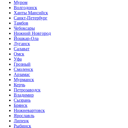
Муром
Волгодонск
Ханты Мансийск
Санкт-Петербург
Тамбов
Чебоксары
Нижний Новгород
Йошкар-Ола
Луганск
Салават
Омск
Уфа
Грозный
Смоленск
Арзамас
Мурманск
Керчь
Петрозаводск
Владимир
Сызрань
Брянск
Нижневартовск
Ярославль
Липецк
Рыбинск