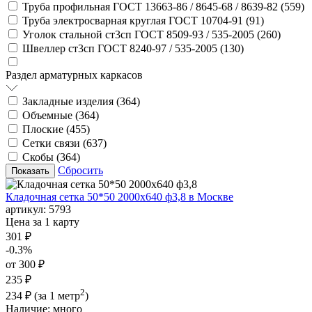
Труба профильная ГОСТ 13663-86 / 8645-68 / 8639-82 (
559
)
Труба электросварная круглая ГОСТ 10704-91 (
91
)
Уголок стальной ст3сп ГОСТ 8509-93 / 535-2005 (
260
)
Швеллер ст3сп ГОСТ 8240-97 / 535-2005 (
130
)
Раздел арматурных каркасов
Закладные изделия (
364
)
Объемные (
364
)
Плоские (
455
)
Сетки связи (
637
)
Скобы (
364
)
Сбросить
Кладочная сетка 50*50 2000х640 ф3,8 в Москве
артикул:
5793
Цена за 1 карту
301 ₽
-0.3%
от 300 ₽
235 ₽
2
234 ₽
(за 1 метр
)
Наличие:
много