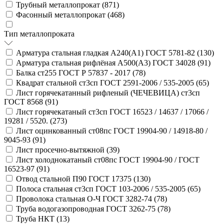
Трубный металлопрокат (
871
)
Фасонный металлопрокат (
468
)
Тип металлопроката
Арматура стальная гладкая А240(А1) ГОСТ 5781-82 (
130
)
Арматура стальная рифлёная А500(А3) ГОСТ 34028 (
91
)
Балка ст255 ГОСТ Р 57837 - 2017 (
78
)
Квадрат стальной ст3сп ГОСТ 2591-2006 / 535-2005 (
65
)
Лист горячекатанный рифленый (ЧЕЧЕВИЦА) ст3сп
ГОСТ 8568 (
91
)
Лист горячекатаный ст3сп ГОСТ 16523 / 14637 / 17066 /
19281 / 5520. (
273
)
Лист оцинкованный ст08пс ГОСТ 19904-90 / 14918-80 /
9045-93 (
91
)
Лист просечно-вытяжной (
39
)
Лист холоднокатаный ст08пс ГОСТ 19904-90 / ГОСТ
16523-97 (
91
)
Отвод стальной П90 ГОСТ 17375 (
130
)
Полоса стальная ст3сп ГОСТ 103-2006 / 535-2005 (
65
)
Проволока стальная О-Ч ГОСТ 3282-74 (
78
)
Труба водогазопроводная ГОСТ 3262-75 (
78
)
Труба НКТ (
13
)