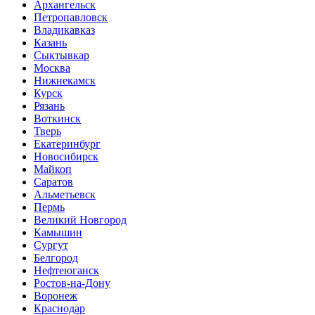
Архангельск
Петропавловск
Владикавказ
Казань
Сыктывкар
Москва
Нижнекамск
Курск
Рязань
Воткинск
Тверь
Екатеринбург
Новосибирск
Майкоп
Саратов
Альметьевск
Пермь
Великий Новгород
Камышин
Сургут
Белгород
Нефтеюганск
Ростов-на-Дону
Воронеж
Краснодар