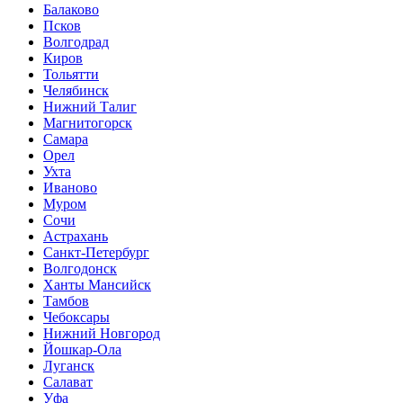
Балаково
Псков
Волгодрад
Киров
Тольятти
Челябинск
Нижний Талиг
Магнитогорск
Самара
Орел
Ухта
Иваново
Муром
Сочи
Астрахань
Санкт-Петербург
Волгодонск
Ханты Мансийск
Тамбов
Чебоксары
Нижний Новгород
Йошкар-Ола
Луганск
Салават
Уфа