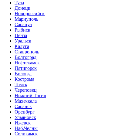
Тула
Донецк
Новороссийск
Мариуполь
Сарапул
Рыбиск
Пенза
Уральск
Калуга
Ставрополь
Волгоград
Нефтекамск
Пятигорск
Вологда
Кострома
Томск
Череповец
Нижний Тагил
Махачкала
Саранск
Оренбург
Ульяновск
Ижевск
Наб.Челны
Соликамск