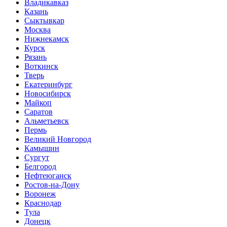
Владикавказ
Казань
Сыктывкар
Москва
Нижнекамск
Курск
Рязань
Воткинск
Тверь
Екатеринбург
Новосибирск
Майкоп
Саратов
Альметьевск
Пермь
Великий Новгород
Камышин
Сургут
Белгород
Нефтеюганск
Ростов-на-Дону
Воронеж
Краснодар
Тула
Донецк