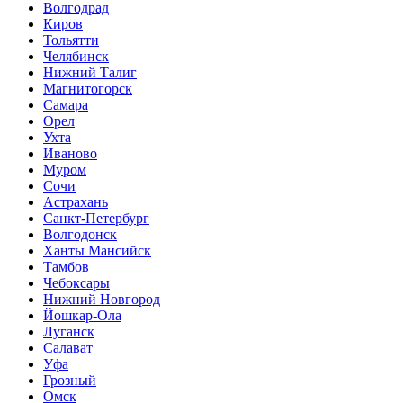
Волгодрад
Киров
Тольятти
Челябинск
Нижний Талиг
Магнитогорск
Самара
Орел
Ухта
Иваново
Муром
Сочи
Астрахань
Санкт-Петербург
Волгодонск
Ханты Мансийск
Тамбов
Чебоксары
Нижний Новгород
Йошкар-Ола
Луганск
Салават
Уфа
Грозный
Омск