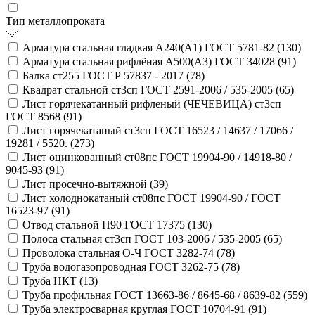
Тип металлопроката
Арматура стальная гладкая А240(А1) ГОСТ 5781-82 (
130
)
Арматура стальная рифлёная А500(А3) ГОСТ 34028 (
91
)
Балка ст255 ГОСТ Р 57837 - 2017 (
78
)
Квадрат стальной ст3сп ГОСТ 2591-2006 / 535-2005 (
65
)
Лист горячекатанный рифленый (ЧЕЧЕВИЦА) ст3сп
ГОСТ 8568 (
91
)
Лист горячекатаный ст3сп ГОСТ 16523 / 14637 / 17066 /
19281 / 5520. (
273
)
Лист оцинкованный ст08пс ГОСТ 19904-90 / 14918-80 /
9045-93 (
91
)
Лист просечно-вытяжной (
39
)
Лист холоднокатаный ст08пс ГОСТ 19904-90 / ГОСТ
16523-97 (
91
)
Отвод стальной П90 ГОСТ 17375 (
130
)
Полоса стальная ст3сп ГОСТ 103-2006 / 535-2005 (
65
)
Проволока стальная О-Ч ГОСТ 3282-74 (
78
)
Труба водогазопроводная ГОСТ 3262-75 (
78
)
Труба НКТ (
13
)
Труба профильная ГОСТ 13663-86 / 8645-68 / 8639-82 (
559
)
Труба электросварная круглая ГОСТ 10704-91 (
91
)