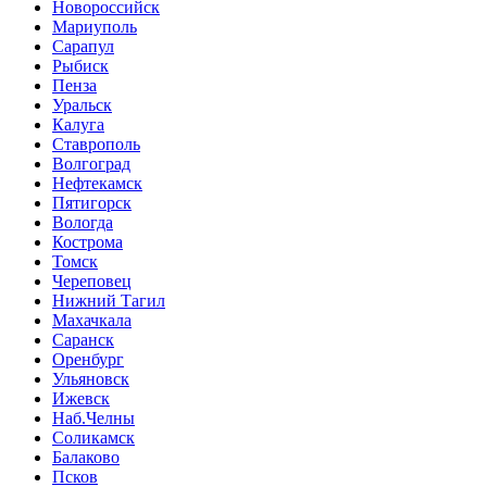
Новороссийск
Мариуполь
Сарапул
Рыбиск
Пенза
Уральск
Калуга
Ставрополь
Волгоград
Нефтекамск
Пятигорск
Вологда
Кострома
Томск
Череповец
Нижний Тагил
Махачкала
Саранск
Оренбург
Ульяновск
Ижевск
Наб.Челны
Соликамск
Балаково
Псков