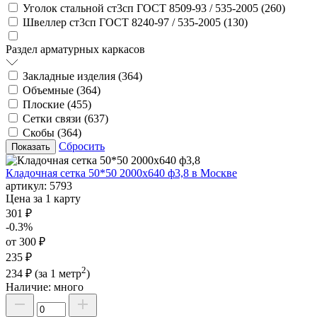
Уголок стальной ст3сп ГОСТ 8509-93 / 535-2005 (
260
)
Швеллер ст3сп ГОСТ 8240-97 / 535-2005 (
130
)
Раздел арматурных каркасов
Закладные изделия (
364
)
Объемные (
364
)
Плоские (
455
)
Сетки связи (
637
)
Скобы (
364
)
Сбросить
Кладочная сетка 50*50 2000х640 ф3,8 в Москве
артикул:
5793
Цена за 1 карту
301 ₽
-0.3%
от 300 ₽
235 ₽
2
234 ₽
(за 1 метр
)
Наличие:
много