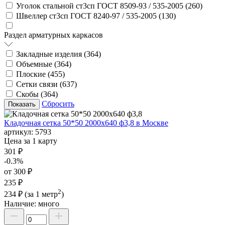
Уголок стальной ст3сп ГОСТ 8509-93 / 535-2005 (
260
)
Швеллер ст3сп ГОСТ 8240-97 / 535-2005 (
130
)
Раздел арматурных каркасов
Закладные изделия (
364
)
Объемные (
364
)
Плоские (
455
)
Сетки связи (
637
)
Скобы (
364
)
Сбросить
Кладочная сетка 50*50 2000х640 ф3,8 в Москве
артикул:
5793
Цена за 1 карту
301 ₽
-0.3%
от 300 ₽
235 ₽
2
234 ₽
(за 1 метр
)
Наличие:
много