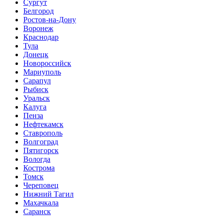
Сургут
Белгород
Ростов-на-Дону
Воронеж
Краснодар
Тула
Донецк
Новороссийск
Мариуполь
Сарапул
Рыбиск
Уральск
Калуга
Пенза
Нефтекамск
Ставрополь
Волгоград
Пятигорск
Вологда
Кострома
Томск
Череповец
Нижний Тагил
Махачкала
Саранск