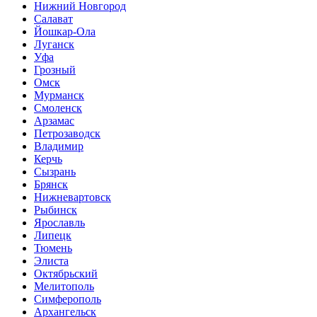
Нижний Новгород
Салават
Йошкар-Ола
Луганск
Уфа
Грозный
Омск
Мурманск
Смоленск
Арзамас
Петрозаводск
Владимир
Керчь
Сызрань
Брянск
Нижневартовск
Рыбинск
Ярославль
Липецк
Тюмень
Элиста
Октябрьский
Мелитополь
Симферополь
Архангельск