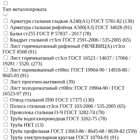
Тип металлопроката
Арматура стальная гладкая А240(А1) ГОСТ 5781-82 (
130
)
Арматура стальная рифлёная А500(А3) ГОСТ 34028 (
91
)
Балка ст255 ГОСТ Р 57837 - 2017 (
78
)
Квадрат стальной ст3сп ГОСТ 2591-2006 / 535-2005 (
65
)
Лист горячекатанный рифленый (ЧЕЧЕВИЦА) ст3сп
ГОСТ 8568 (
91
)
Лист горячекатаный ст3сп ГОСТ 16523 / 14637 / 17066 /
19281 / 5520. (
273
)
Лист оцинкованный ст08пс ГОСТ 19904-90 / 14918-80 /
9045-93 (
91
)
Лист просечно-вытяжной (
39
)
Лист холоднокатаный ст08пс ГОСТ 19904-90 / ГОСТ
16523-97 (
91
)
Отвод стальной П90 ГОСТ 17375 (
130
)
Полоса стальная ст3сп ГОСТ 103-2006 / 535-2005 (
65
)
Проволока стальная О-Ч ГОСТ 3282-74 (
78
)
Труба водогазопроводная ГОСТ 3262-75 (
78
)
Труба НКТ (
13
)
Труба профильная ГОСТ 13663-86 / 8645-68 / 8639-82 (
559
)
Труба электросварная круглая ГОСТ 10704-91 (
91
)