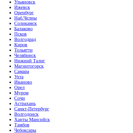
Ульяновск
Ижевск
Оренбург
Наб.Челны
Соликамск
Балаково
Псков
Волгодрад
Киров
Тольятти
Челябинск
Нижний Талиг
Магнитогорск
Самара
Ухта
Иваново
Орел
Муром
Сочи
Астрахань
Санкт-Петербург
Волгодонск
Ханты Мансийск
Тамбов
Чебоксары