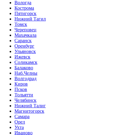
Вологда
Кострома
Пятигорск
Нижний Тагил
Томск
Череповец
Махачкала
Саранск
Оренбург
Ульяновск
Ижевск
Соликамск
Балаково
Наб.Челны
Волгодрад
Киров
Псков
Тольятти
Челябинск
Нижний Талиг
Магнитогорск
Самара
Орел
Ухта
Иваново