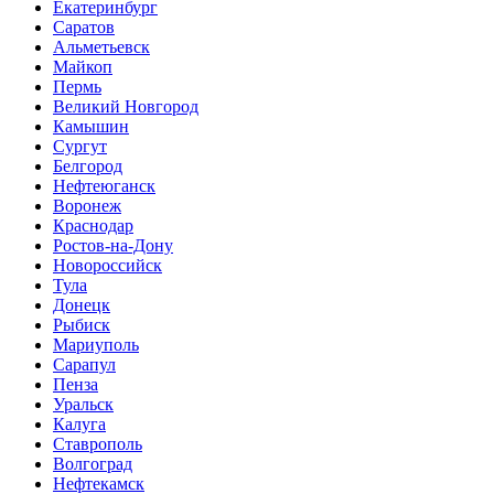
Екатеринбург
Саратов
Альметьевск
Майкоп
Пермь
Великий Новгород
Камышин
Сургут
Белгород
Нефтеюганск
Воронеж
Краснодар
Ростов-на-Дону
Новороссийск
Тула
Донецк
Рыбиск
Мариуполь
Сарапул
Пенза
Уральск
Калуга
Ставрополь
Волгоград
Нефтекамск