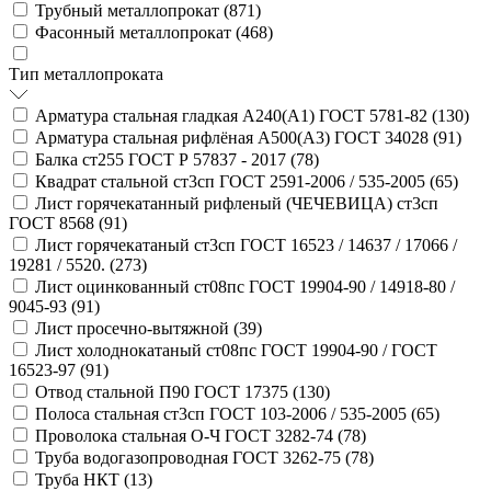
Трубный металлопрокат (
871
)
Фасонный металлопрокат (
468
)
Тип металлопроката
Арматура стальная гладкая А240(А1) ГОСТ 5781-82 (
130
)
Арматура стальная рифлёная А500(А3) ГОСТ 34028 (
91
)
Балка ст255 ГОСТ Р 57837 - 2017 (
78
)
Квадрат стальной ст3сп ГОСТ 2591-2006 / 535-2005 (
65
)
Лист горячекатанный рифленый (ЧЕЧЕВИЦА) ст3сп
ГОСТ 8568 (
91
)
Лист горячекатаный ст3сп ГОСТ 16523 / 14637 / 17066 /
19281 / 5520. (
273
)
Лист оцинкованный ст08пс ГОСТ 19904-90 / 14918-80 /
9045-93 (
91
)
Лист просечно-вытяжной (
39
)
Лист холоднокатаный ст08пс ГОСТ 19904-90 / ГОСТ
16523-97 (
91
)
Отвод стальной П90 ГОСТ 17375 (
130
)
Полоса стальная ст3сп ГОСТ 103-2006 / 535-2005 (
65
)
Проволока стальная О-Ч ГОСТ 3282-74 (
78
)
Труба водогазопроводная ГОСТ 3262-75 (
78
)
Труба НКТ (
13
)