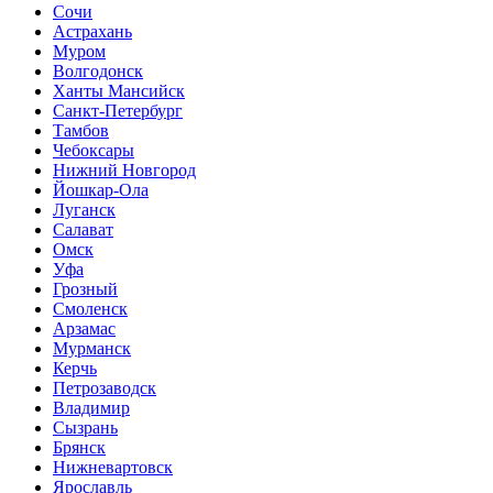
Сочи
Астрахань
Муром
Волгодонск
Ханты Мансийск
Санкт-Петербург
Тамбов
Чебоксары
Нижний Новгород
Йошкар-Ола
Луганск
Салават
Омск
Уфа
Грозный
Смоленск
Арзамас
Мурманск
Керчь
Петрозаводск
Владимир
Сызрань
Брянск
Нижневартовск
Ярославль