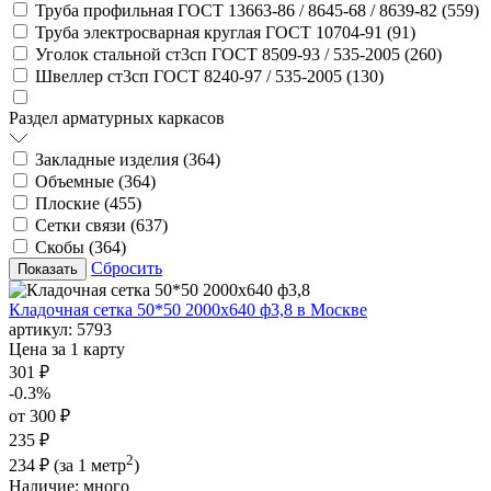
Труба профильная ГОСТ 13663-86 / 8645-68 / 8639-82 (
559
)
Труба электросварная круглая ГОСТ 10704-91 (
91
)
Уголок стальной ст3сп ГОСТ 8509-93 / 535-2005 (
260
)
Швеллер ст3сп ГОСТ 8240-97 / 535-2005 (
130
)
Раздел арматурных каркасов
Закладные изделия (
364
)
Объемные (
364
)
Плоские (
455
)
Сетки связи (
637
)
Скобы (
364
)
Сбросить
Кладочная сетка 50*50 2000х640 ф3,8 в Москве
артикул:
5793
Цена за 1 карту
301 ₽
-0.3%
от 300 ₽
235 ₽
2
234 ₽
(за 1 метр
)
Наличие:
много