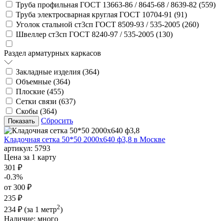
Труба профильная ГОСТ 13663-86 / 8645-68 / 8639-82 (
559
)
Труба электросварная круглая ГОСТ 10704-91 (
91
)
Уголок стальной ст3сп ГОСТ 8509-93 / 535-2005 (
260
)
Швеллер ст3сп ГОСТ 8240-97 / 535-2005 (
130
)
Раздел арматурных каркасов
Закладные изделия (
364
)
Объемные (
364
)
Плоские (
455
)
Сетки связи (
637
)
Скобы (
364
)
Сбросить
Кладочная сетка 50*50 2000х640 ф3,8 в Москве
артикул:
5793
Цена за 1 карту
301 ₽
-0.3%
от 300 ₽
235 ₽
2
234 ₽
(за 1 метр
)
Наличие:
много