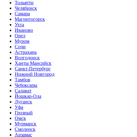
Тольятти
Челябинск
Самара
Магнитогорск
Ухта
Иваново
Орел
Муром
Сочи
Астрахань
Волгодонск
Ханты Мансийск
Санкт-Петербург
Нижний Новгород
Тамбов
Чебоксары
Салават
Йошкар-Ола
Луганск
Уфа
Грозный
Омск
Мурманск
Смоленск
Арзамас