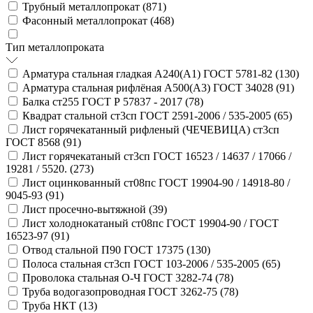
Трубный металлопрокат (
871
)
Фасонный металлопрокат (
468
)
Тип металлопроката
Арматура стальная гладкая А240(А1) ГОСТ 5781-82 (
130
)
Арматура стальная рифлёная А500(А3) ГОСТ 34028 (
91
)
Балка ст255 ГОСТ Р 57837 - 2017 (
78
)
Квадрат стальной ст3сп ГОСТ 2591-2006 / 535-2005 (
65
)
Лист горячекатанный рифленый (ЧЕЧЕВИЦА) ст3сп
ГОСТ 8568 (
91
)
Лист горячекатаный ст3сп ГОСТ 16523 / 14637 / 17066 /
19281 / 5520. (
273
)
Лист оцинкованный ст08пс ГОСТ 19904-90 / 14918-80 /
9045-93 (
91
)
Лист просечно-вытяжной (
39
)
Лист холоднокатаный ст08пс ГОСТ 19904-90 / ГОСТ
16523-97 (
91
)
Отвод стальной П90 ГОСТ 17375 (
130
)
Полоса стальная ст3сп ГОСТ 103-2006 / 535-2005 (
65
)
Проволока стальная О-Ч ГОСТ 3282-74 (
78
)
Труба водогазопроводная ГОСТ 3262-75 (
78
)
Труба НКТ (
13
)