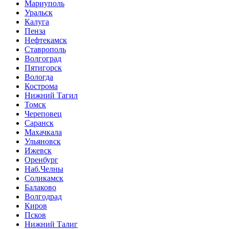
Мариуполь
Уральск
Калуга
Пенза
Нефтекамск
Ставрополь
Волгоград
Пятигорск
Вологда
Кострома
Нижний Тагил
Томск
Череповец
Саранск
Махачкала
Ульяновск
Ижевск
Оренбург
Наб.Челны
Соликамск
Балаково
Волгодрад
Киров
Псков
Нижний Талиг