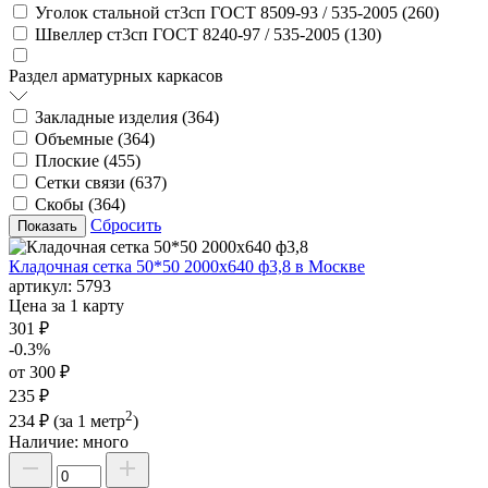
Уголок стальной ст3сп ГОСТ 8509-93 / 535-2005 (
260
)
Швеллер ст3сп ГОСТ 8240-97 / 535-2005 (
130
)
Раздел арматурных каркасов
Закладные изделия (
364
)
Объемные (
364
)
Плоские (
455
)
Сетки связи (
637
)
Скобы (
364
)
Сбросить
Кладочная сетка 50*50 2000х640 ф3,8 в Москве
артикул:
5793
Цена за 1 карту
301 ₽
-0.3%
от 300 ₽
235 ₽
2
234 ₽
(за 1 метр
)
Наличие:
много