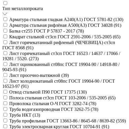
Тип металлопроката
Арматура стальная гладкая А240(А1) ГОСТ 5781-82 (
130
)
Арматура стальная рифлёная А500(А3) ГОСТ 34028 (
91
)
Балка ст255 ГОСТ Р 57837 - 2017 (
78
)
Квадрат стальной ст3сп ГОСТ 2591-2006 / 535-2005 (
65
)
Лист горячекатанный рифленый (ЧЕЧЕВИЦА) ст3сп
ГОСТ 8568 (
91
)
Лист горячекатаный ст3сп ГОСТ 16523 / 14637 / 17066 /
19281 / 5520. (
273
)
Лист оцинкованный ст08пс ГОСТ 19904-90 / 14918-80 /
9045-93 (
91
)
Лист просечно-вытяжной (
39
)
Лист холоднокатаный ст08пс ГОСТ 19904-90 / ГОСТ
16523-97 (
91
)
Отвод стальной П90 ГОСТ 17375 (
130
)
Полоса стальная ст3сп ГОСТ 103-2006 / 535-2005 (
65
)
Проволока стальная О-Ч ГОСТ 3282-74 (
78
)
Труба водогазопроводная ГОСТ 3262-75 (
78
)
Труба НКТ (
13
)
Труба профильная ГОСТ 13663-86 / 8645-68 / 8639-82 (
559
)
Труба электросварная круглая ГОСТ 10704-91 (
91
)