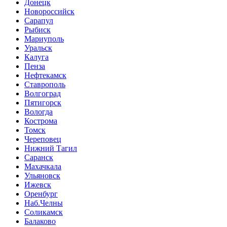
Донецк
Новороссийск
Сарапул
Рыбиск
Мариуполь
Уральск
Калуга
Пенза
Нефтекамск
Ставрополь
Волгоград
Пятигорск
Вологда
Кострома
Томск
Череповец
Нижний Тагил
Саранск
Махачкала
Ульяновск
Ижевск
Оренбург
Наб.Челны
Соликамск
Балаково