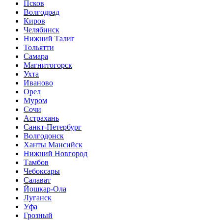
Псков
Волгодрад
Киров
Челябинск
Нижний Талиг
Тольятти
Самара
Магнитогорск
Ухта
Иваново
Орел
Муром
Сочи
Астрахань
Санкт-Петербург
Волгодонск
Ханты Мансийск
Нижний Новгород
Тамбов
Чебоксары
Салават
Йошкар-Ола
Луганск
Уфа
Грозный