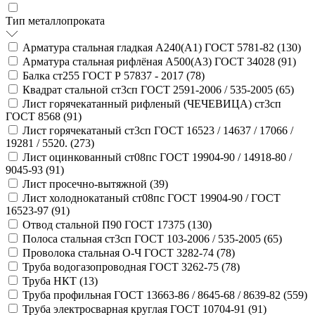
Тип металлопроката
Арматура стальная гладкая А240(А1) ГОСТ 5781-82 (
130
)
Арматура стальная рифлёная А500(А3) ГОСТ 34028 (
91
)
Балка ст255 ГОСТ Р 57837 - 2017 (
78
)
Квадрат стальной ст3сп ГОСТ 2591-2006 / 535-2005 (
65
)
Лист горячекатанный рифленый (ЧЕЧЕВИЦА) ст3сп
ГОСТ 8568 (
91
)
Лист горячекатаный ст3сп ГОСТ 16523 / 14637 / 17066 /
19281 / 5520. (
273
)
Лист оцинкованный ст08пс ГОСТ 19904-90 / 14918-80 /
9045-93 (
91
)
Лист просечно-вытяжной (
39
)
Лист холоднокатаный ст08пс ГОСТ 19904-90 / ГОСТ
16523-97 (
91
)
Отвод стальной П90 ГОСТ 17375 (
130
)
Полоса стальная ст3сп ГОСТ 103-2006 / 535-2005 (
65
)
Проволока стальная О-Ч ГОСТ 3282-74 (
78
)
Труба водогазопроводная ГОСТ 3262-75 (
78
)
Труба НКТ (
13
)
Труба профильная ГОСТ 13663-86 / 8645-68 / 8639-82 (
559
)
Труба электросварная круглая ГОСТ 10704-91 (
91
)