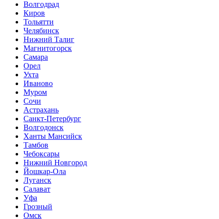
Волгодрад
Киров
Тольятти
Челябинск
Нижний Талиг
Магнитогорск
Самара
Орел
Ухта
Иваново
Муром
Сочи
Астрахань
Санкт-Петербург
Волгодонск
Ханты Мансийск
Тамбов
Чебоксары
Нижний Новгород
Йошкар-Ола
Луганск
Салават
Уфа
Грозный
Омск