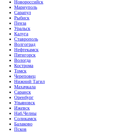
Новороссийск
Мариуполь
Сарапул
Рыбиск
Пенза
Уральск
Калуга
Ставрополь
Волгоград
Нефтекамск
Пятигорск
Вологда
Кострома
Томск
Череповец
Нижний Тагил
Махачкала
Саранск
Оренбург
Ульяновск
Ижевск
Наб.Челны
Соликамск
Балаково
Псков