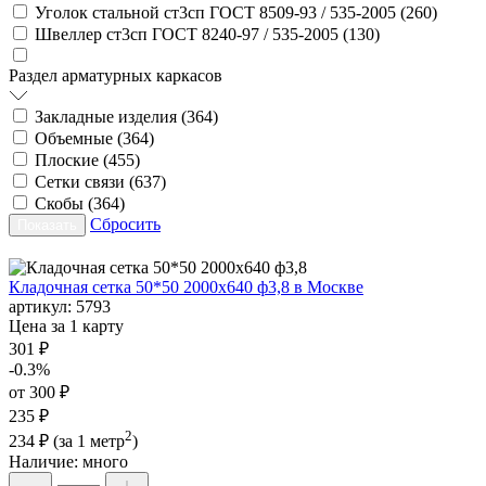
Уголок стальной ст3сп ГОСТ 8509-93 / 535-2005 (
260
)
Швеллер ст3сп ГОСТ 8240-97 / 535-2005 (
130
)
Раздел арматурных каркасов
Закладные изделия (
364
)
Объемные (
364
)
Плоские (
455
)
Сетки связи (
637
)
Скобы (
364
)
Сбросить
Кладочная сетка 50*50 2000х640 ф3,8 в Москве
артикул:
5793
Цена за 1 карту
301 ₽
-0.3%
от 300 ₽
235 ₽
2
234 ₽
(за 1 метр
)
Наличие:
много