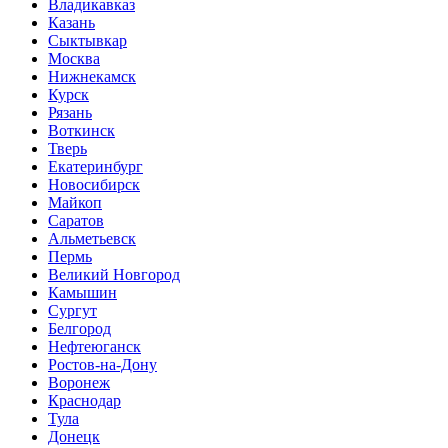
Владикавказ
Казань
Сыктывкар
Москва
Нижнекамск
Курск
Рязань
Воткинск
Тверь
Екатеринбург
Новосибирск
Майкоп
Саратов
Альметьевск
Пермь
Великий Новгород
Камышин
Сургут
Белгород
Нефтеюганск
Ростов-на-Дону
Воронеж
Краснодар
Тула
Донецк