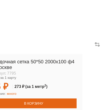
АРМАТУРНЫЕ КАРКАСЫ
дочная сетка 50*50 2000х100 ф4
оскве
кул:
7795
за 1 карту
 ₽
2
273 ₽
(за 1 метр
)
чие:
много
В КОРЗИНУ