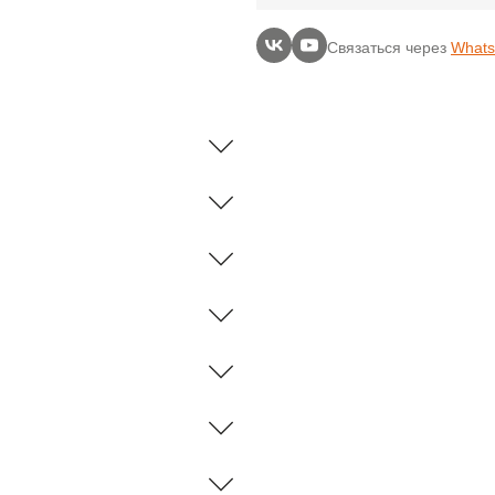
Связаться через
What