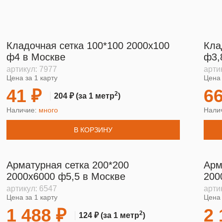
Кладочная сетка 100*100 2000х100
Кла
ф4 в Москве
ф3,
артикул:
7977
арти
Цена за 1 карту
Цена 
41 ₽
66
2
204 ₽
(за 1 метр
)
Наличие:
много
Нали
В КОРЗИНУ
Арматурная сетка 200*200
Арм
2000х6000 ф5,5 в Москве
200
артикул:
6547
арти
Цена за 1 карту
Цена 
1 488 ₽
2 
2
124 ₽
(за 1 метр
)