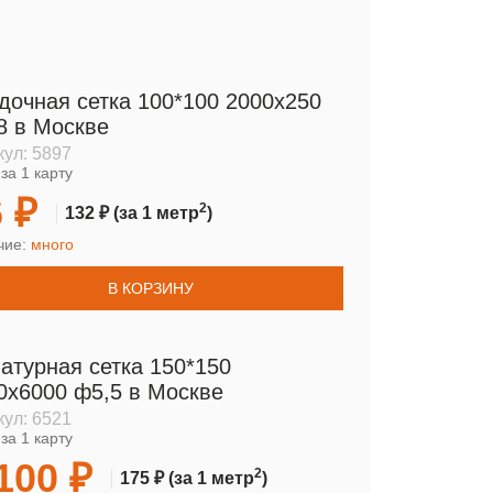
дочная сетка 100*100 2000х250
8 в Москве
кул:
5897
за 1 карту
 ₽
2
132 ₽
(за 1 метр
)
чие:
много
В КОРЗИНУ
атурная сетка 150*150
0х6000 ф5,5 в Москве
кул:
6521
за 1 карту
100 ₽
2
175 ₽
(за 1 метр
)