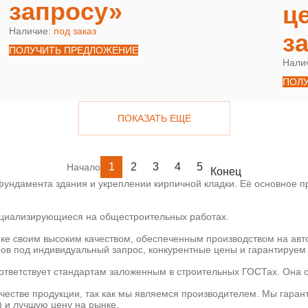
запросу»
ц
Наличие:
под заказ
з
ПОЛУЧИТЬ ПРЕДЛОЖЕНИЕ
Нали
ПОЛ
ПОКАЗАТЬ ЕЩЕ
1
2
3
4
5
Начало
Конец
ундамента здания и укреплении кирпичной кладки. Её основное пр
пециализирующиеся на общестроительных работах.
ке своим высоким качеством, обеспеченным производством на ав
ов под индивидуальный запрос, конкурентные цены и гарантируем 
ответствует стандартам заложенным в строительных ГОСТах. Она 
ачестве продукции, так как мы являемся производителем. Мы гаран
) и лучшую цену на рынке.