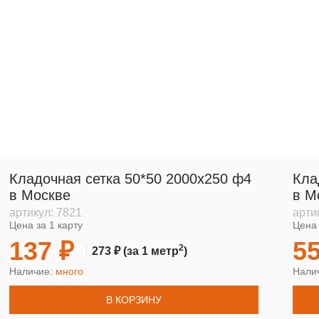
Кладочная сетка 50*50 2000х250 ф4
Кла
в Москве
в М
артикул:
7821
арти
Цена за 1 карту
Цена 
137 ₽
55
2
273 ₽
(за 1 метр
)
Наличие:
много
Нали
В КОРЗИНУ