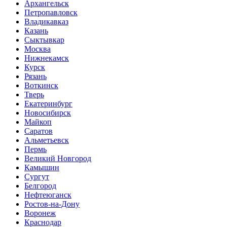
Архангельск
Петропавловск
Владикавказ
Казань
Сыктывкар
Москва
Нижнекамск
Курск
Рязань
Воткинск
Тверь
Екатеринбург
Новосибирск
Майкоп
Саратов
Альметьевск
Пермь
Великий Новгород
Камышин
Сургут
Белгород
Нефтеюганск
Ростов-на-Дону
Воронеж
Краснодар