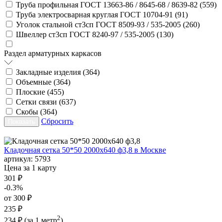
Труба профильная ГОСТ 13663-86 / 8645-68 / 8639-82 (
559
)
Труба электросварная круглая ГОСТ 10704-91 (
91
)
Уголок стальной ст3сп ГОСТ 8509-93 / 535-2005 (
260
)
Швеллер ст3сп ГОСТ 8240-97 / 535-2005 (
130
)
Раздел арматурных каркасов
Закладные изделия (
364
)
Объемные (
364
)
Плоские (
455
)
Сетки связи (
637
)
Скобы (
364
)
Сбросить
Кладочная сетка 50*50 2000х640 ф3,8 в Москве
артикул:
5793
Цена за 1 карту
301 ₽
-0.3%
от 300 ₽
235 ₽
2
234 ₽
(за 1 метр
)