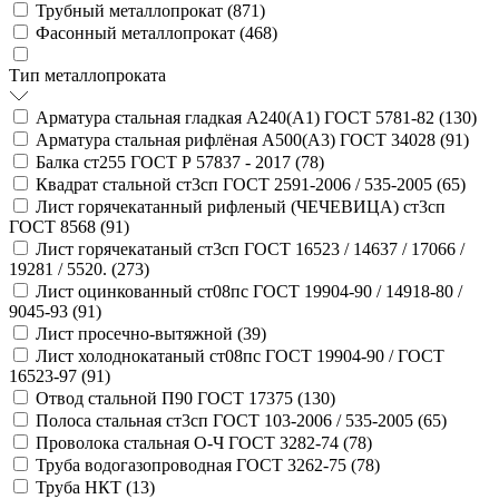
Трубный металлопрокат (
871
)
Фасонный металлопрокат (
468
)
Тип металлопроката
Арматура стальная гладкая А240(А1) ГОСТ 5781-82 (
130
)
Арматура стальная рифлёная А500(А3) ГОСТ 34028 (
91
)
Балка ст255 ГОСТ Р 57837 - 2017 (
78
)
Квадрат стальной ст3сп ГОСТ 2591-2006 / 535-2005 (
65
)
Лист горячекатанный рифленый (ЧЕЧЕВИЦА) ст3сп
ГОСТ 8568 (
91
)
Лист горячекатаный ст3сп ГОСТ 16523 / 14637 / 17066 /
19281 / 5520. (
273
)
Лист оцинкованный ст08пс ГОСТ 19904-90 / 14918-80 /
9045-93 (
91
)
Лист просечно-вытяжной (
39
)
Лист холоднокатаный ст08пс ГОСТ 19904-90 / ГОСТ
16523-97 (
91
)
Отвод стальной П90 ГОСТ 17375 (
130
)
Полоса стальная ст3сп ГОСТ 103-2006 / 535-2005 (
65
)
Проволока стальная О-Ч ГОСТ 3282-74 (
78
)
Труба водогазопроводная ГОСТ 3262-75 (
78
)
Труба НКТ (
13
)