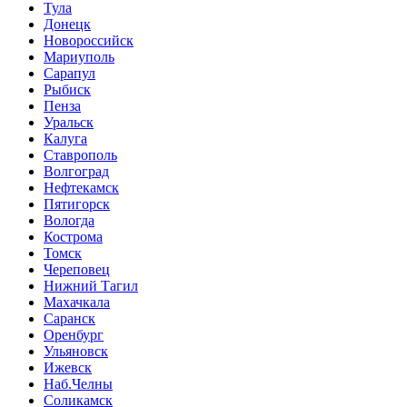
Тула
Донецк
Новороссийск
Мариуполь
Сарапул
Рыбиск
Пенза
Уральск
Калуга
Ставрополь
Волгоград
Нефтекамск
Пятигорск
Вологда
Кострома
Томск
Череповец
Нижний Тагил
Махачкала
Саранск
Оренбург
Ульяновск
Ижевск
Наб.Челны
Соликамск