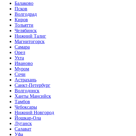
Балаково
Псков
Волгодрад
Киров
Тольятти
Челябинск
Нижний Талиг
Магнитогорск
Самара
Орел
Ухта
Иваново
Муром
Сочи
Астрахань
Санкт-Петербург
Волгодонск
Ханты Мансийск
Тамбов
Чебоксары
Нижний Новгород
Йошкар-Ола
Луганск
Салават
Уфа