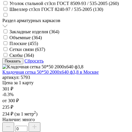
Уголок стальной ст3сп ГОСТ 8509-93 / 535-2005 (
260
)
Швеллер ст3сп ГОСТ 8240-97 / 535-2005 (
130
)
Раздел арматурных каркасов
Закладные изделия (
364
)
Объемные (
364
)
Плоские (
455
)
Сетки связи (
637
)
Скобы (
364
)
Сбросить
Кладочная сетка 50*50 2000х640 ф3,8 в Москве
артикул:
5793
Цена за 1 карту
301 ₽
-0.3%
от 300 ₽
235 ₽
2
234 ₽
(за 1 метр
)
Наличие:
много