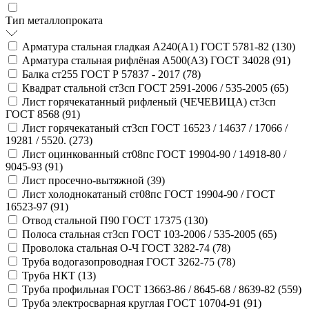
Тип металлопроката
Арматура стальная гладкая А240(А1) ГОСТ 5781-82 (
130
)
Арматура стальная рифлёная А500(А3) ГОСТ 34028 (
91
)
Балка ст255 ГОСТ Р 57837 - 2017 (
78
)
Квадрат стальной ст3сп ГОСТ 2591-2006 / 535-2005 (
65
)
Лист горячекатанный рифленый (ЧЕЧЕВИЦА) ст3сп
ГОСТ 8568 (
91
)
Лист горячекатаный ст3сп ГОСТ 16523 / 14637 / 17066 /
19281 / 5520. (
273
)
Лист оцинкованный ст08пс ГОСТ 19904-90 / 14918-80 /
9045-93 (
91
)
Лист просечно-вытяжной (
39
)
Лист холоднокатаный ст08пс ГОСТ 19904-90 / ГОСТ
16523-97 (
91
)
Отвод стальной П90 ГОСТ 17375 (
130
)
Полоса стальная ст3сп ГОСТ 103-2006 / 535-2005 (
65
)
Проволока стальная О-Ч ГОСТ 3282-74 (
78
)
Труба водогазопроводная ГОСТ 3262-75 (
78
)
Труба НКТ (
13
)
Труба профильная ГОСТ 13663-86 / 8645-68 / 8639-82 (
559
)
Труба электросварная круглая ГОСТ 10704-91 (
91
)