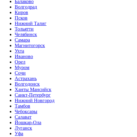
Балаково
Волгодрад
Киров
Псков
Нижний Талиг
Тольятти
Челябинск
Самара
Магнитогорск
Ухта
Иваново
Орел
Муром
Сочи
Астрахань
Волгодонск
Ханты Мансийск
Санкт-Петербург
Нижний Новгород
Тамбов
Чебоксары
Салават
Йошкар-Ола
Луганск
Уфа