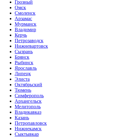
Грозный
Омск
Смоленск
Арзамас
Мурманск
Владимир
Керчь
Петрозаводск
Нижневартовск
Сызрань
Брянск
Рыбинск
Ярославль
Липецк
Элиста
Октябрьский
Тюмень
Симферополь
Архангельск
Мелитополь
Владикавказ
Казань
Петропавловск
Нижнекамск
Сыктывкар