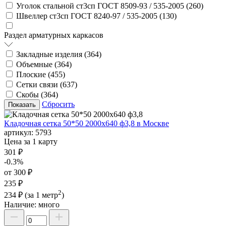
Уголок стальной ст3сп ГОСТ 8509-93 / 535-2005 (
260
)
Швеллер ст3сп ГОСТ 8240-97 / 535-2005 (
130
)
Раздел арматурных каркасов
Закладные изделия (
364
)
Объемные (
364
)
Плоские (
455
)
Сетки связи (
637
)
Скобы (
364
)
Сбросить
Кладочная сетка 50*50 2000х640 ф3,8 в Москве
артикул:
5793
Цена за 1 карту
301 ₽
-0.3%
от 300 ₽
235 ₽
2
234 ₽
(за 1 метр
)
Наличие:
много