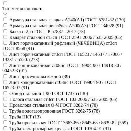
Тип металлопроката
Арматура стальная гладкая А240(А1) ГОСТ 5781-82 (
130
)
Арматура стальная рифлёная А500(А3) ГОСТ 34028 (
91
)
Балка ст255 ГОСТ Р 57837 - 2017 (
78
)
Квадрат стальной ст3сп ГОСТ 2591-2006 / 535-2005 (
65
)
Лист горячекатанный рифленый (ЧЕЧЕВИЦА) ст3сп
ГОСТ 8568 (
91
)
Лист горячекатаный ст3сп ГОСТ 16523 / 14637 / 17066 /
19281 / 5520. (
273
)
Лист оцинкованный ст08пс ГОСТ 19904-90 / 14918-80 /
9045-93 (
91
)
Лист просечно-вытяжной (
39
)
Лист холоднокатаный ст08пс ГОСТ 19904-90 / ГОСТ
16523-97 (
91
)
Отвод стальной П90 ГОСТ 17375 (
130
)
Полоса стальная ст3сп ГОСТ 103-2006 / 535-2005 (
65
)
Проволока стальная О-Ч ГОСТ 3282-74 (
78
)
Труба водогазопроводная ГОСТ 3262-75 (
78
)
Труба НКТ (
13
)
Труба профильная ГОСТ 13663-86 / 8645-68 / 8639-82 (
559
)
Труба электросварная круглая ГОСТ 10704-91 (
91
)