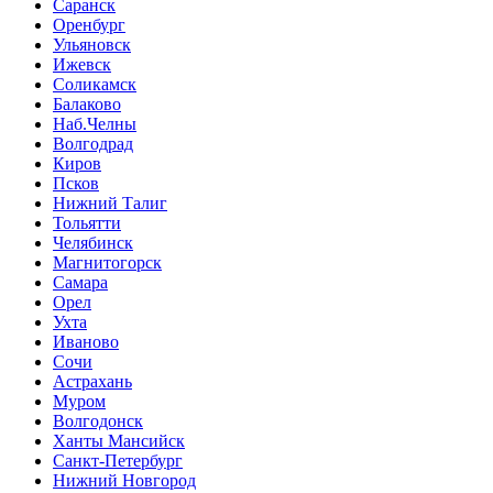
Саранск
Оренбург
Ульяновск
Ижевск
Соликамск
Балаково
Наб.Челны
Волгодрад
Киров
Псков
Нижний Талиг
Тольятти
Челябинск
Магнитогорск
Самара
Орел
Ухта
Иваново
Сочи
Астрахань
Муром
Волгодонск
Ханты Мансийск
Санкт-Петербург
Нижний Новгород