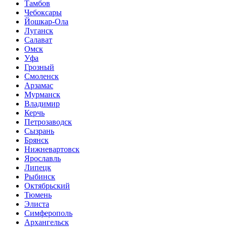
Тамбов
Чебоксары
Йошкар-Ола
Луганск
Салават
Омск
Уфа
Грозный
Смоленск
Арзамас
Мурманск
Владимир
Керчь
Петрозаводск
Сызрань
Брянск
Нижневартовск
Ярославль
Липецк
Рыбинск
Октябрьский
Тюмень
Элиста
Симферополь
Архангельск