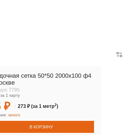
АРМАТУРНЫЕ КАРКАСЫ
дочная сетка 50*50 2000х100 ф4
оскве
кул:
7795
за 1 карту
 ₽
2
273 ₽
(за 1 метр
)
чие:
много
В КОРЗИНУ