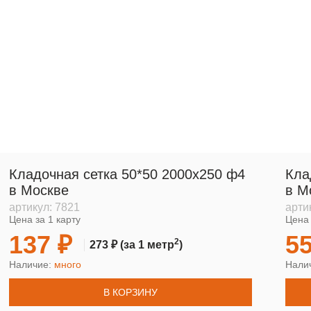
Кладочная сетка 50*50 2000х250 ф4
Кла
в Москве
в М
артикул:
7821
арти
Цена за 1 карту
Цена 
137 ₽
55
2
273 ₽
(за 1 метр
)
Наличие:
много
Нали
В КОРЗИНУ