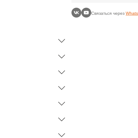
Связаться через
What