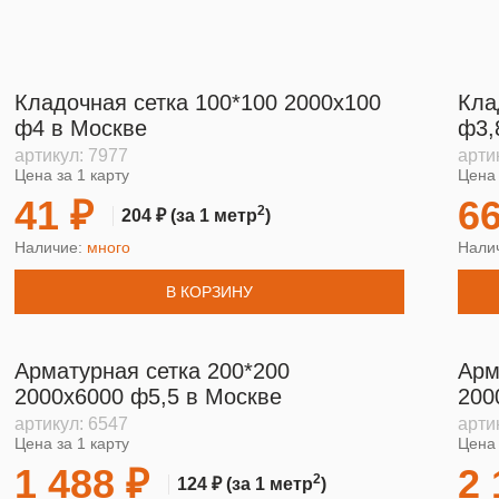
Кладочная сетка 100*100 2000х100
Кла
ф4 в Москве
ф3,
артикул:
7977
арти
Цена за 1 карту
Цена 
41 ₽
66
2
204 ₽
(за 1 метр
)
Наличие:
много
Нали
В КОРЗИНУ
Арматурная сетка 200*200
Арм
2000х6000 ф5,5 в Москве
200
артикул:
6547
арти
Цена за 1 карту
Цена 
1 488 ₽
2 
2
124 ₽
(за 1 метр
)