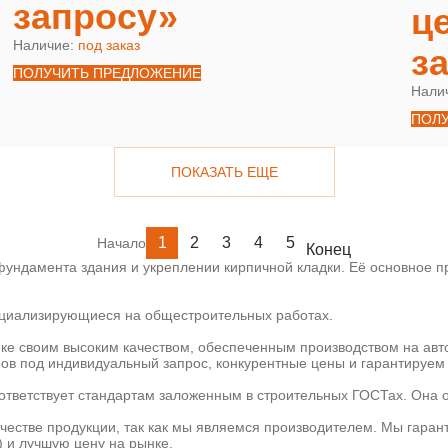
запросу»
ц
Наличие:
под заказ
з
ПОЛУЧИТЬ ПРЕДЛОЖЕНИЕ
Нали
ПОЛ
ПОКАЗАТЬ ЕЩЕ
1
2
3
4
5
Начало
Конец
ундамента здания и укреплении кирпичной кладки. Её основное пр
пециализирующиеся на общестроительных работах.
ке своим высоким качеством, обеспеченным производством на ав
ов под индивидуальный запрос, конкурентные цены и гарантируем 
ответствует стандартам заложенным в строительных ГОСТах. Она 
ачестве продукции, так как мы являемся производителем. Мы гаран
) и лучшую цену на рынке.