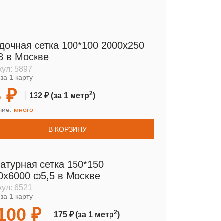
дочная сетка 100*100 2000х250
8 в Москве
кул:
5897
за 1 карту
 ₽
2
132 ₽
(за 1 метр
)
чие:
много
В КОРЗИНУ
атурная сетка 150*150
0х6000 ф5,5 в Москве
кул:
6521
за 1 карту
100 ₽
2
175 ₽
(за 1 метр
)