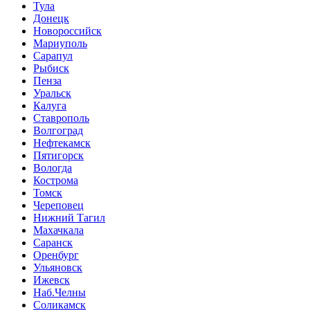
Тула
Донецк
Новороссийск
Мариуполь
Сарапул
Рыбиск
Пенза
Уральск
Калуга
Ставрополь
Волгоград
Нефтекамск
Пятигорск
Вологда
Кострома
Томск
Череповец
Нижний Тагил
Махачкала
Саранск
Оренбург
Ульяновск
Ижевск
Наб.Челны
Соликамск