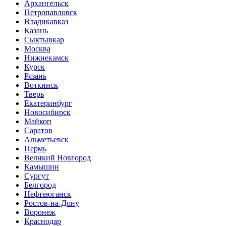
Архангельск
Петропавловск
Владикавказ
Казань
Сыктывкар
Москва
Нижнекамск
Курск
Рязань
Воткинск
Тверь
Екатеринбург
Новосибирск
Майкоп
Саратов
Альметьевск
Пермь
Великий Новгород
Камышин
Сургут
Белгород
Нефтеюганск
Ростов-на-Дону
Воронеж
Краснодар