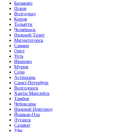
Балаково
Псков
Волгодрад
Киров
Тольятти
Челябинск
Нижний Талиг
Магнитогорск
Самара
Орел
Ухта
Иваново
Муром
Сочи
Астрахань
Санкт-Петербург
Волгодонск
Ханты Мансийск
Тамбов
Чебоксары
Нижний Новгород
Йошкар-Ола
Луганск
Салават
Уфа