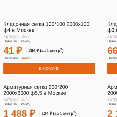
Кладочная сетка 100*100 2000х100
Кла
ф4 в Москве
ф3,
артикул:
7977
арти
Цена за 1 карту
Цена 
41 ₽
66
2
204 ₽
(за 1 метр
)
Наличие:
много
Нали
В КОРЗИНУ
Арматурная сетка 200*200
Арм
2000х6000 ф5,5 в Москве
200
артикул:
6547
арти
Цена за 1 карту
Цена 
1 488 ₽
2 
2
124 ₽
(за 1 метр
)