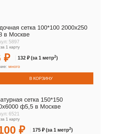
дочная сетка 100*100 2000х250
8 в Москве
кул:
5897
за 1 карту
 ₽
2
132 ₽
(за 1 метр
)
чие:
много
В КОРЗИНУ
атурная сетка 150*150
0х6000 ф5,5 в Москве
кул:
6521
за 1 карту
100 ₽
2
175 ₽
(за 1 метр
)