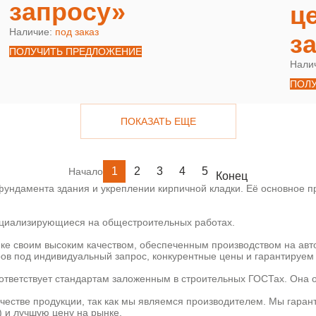
запросу»
ц
Наличие:
под заказ
з
ПОЛУЧИТЬ ПРЕДЛОЖЕНИЕ
Нали
ПОЛ
ПОКАЗАТЬ ЕЩЕ
1
2
3
4
5
Начало
Конец
ундамента здания и укреплении кирпичной кладки. Её основное пр
пециализирующиеся на общестроительных работах.
ке своим высоким качеством, обеспеченным производством на ав
ов под индивидуальный запрос, конкурентные цены и гарантируем 
ответствует стандартам заложенным в строительных ГОСТах. Она 
ачестве продукции, так как мы являемся производителем. Мы гаран
) и лучшую цену на рынке.