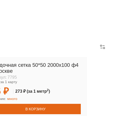
АРМАТУРНЫЕ КАРКАСЫ
дочная сетка 50*50 2000х100 ф4
оскве
кул:
7795
за 1 карту
 ₽
2
273 ₽
(за 1 метр
)
чие:
много
В КОРЗИНУ