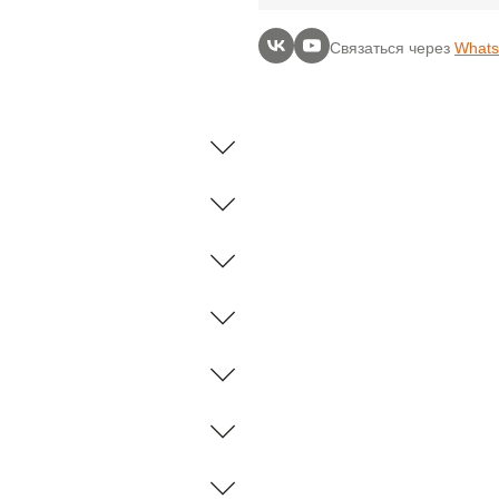
Связаться через
What