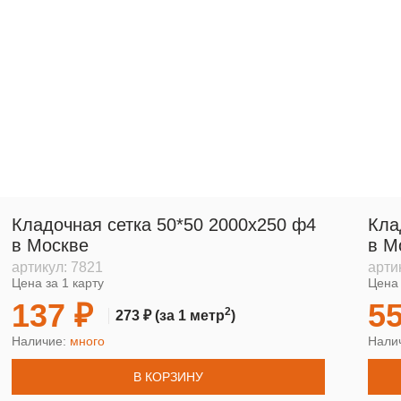
Кладочная сетка 50*50 2000х250 ф4
Кла
в Москве
в М
артикул:
7821
арти
Цена за 1 карту
Цена 
137 ₽
55
2
273 ₽
(за 1 метр
)
Наличие:
много
Нали
В КОРЗИНУ