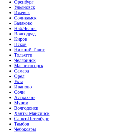
Оренбург
Ульяновск
Ижевск
Соликамск
Балаково
Наб.Челны
Волгодрад
Киров
Псков
Нижний Талиг
Тольятти
Челябинск
Магнитогорск
Самара
Орел
Ухта
Иваново
Сочи
Астрахань
Муром
Волгодонск
Ханты Мансийск
Санкт-Петербург
Тамбов
Чебоксары