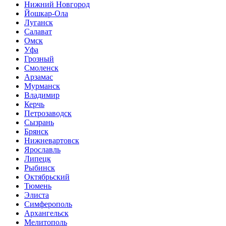
Нижний Новгород
Йошкар-Ола
Луганск
Салават
Омск
Уфа
Грозный
Смоленск
Арзамас
Мурманск
Владимир
Керчь
Петрозаводск
Сызрань
Брянск
Нижневартовск
Ярославль
Липецк
Рыбинск
Октябрьский
Тюмень
Элиста
Симферополь
Архангельск
Мелитополь