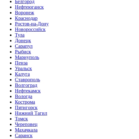
Белгород
Нефтеюганск
Воронеж
Краснодар
Ростов-на-Дону
Новороссийск
Тула
Донецк
Сарапул
Рыбиск
Мариуполь
Пенза
Уральск
Калуга
Ставрополь
Волгоград
Нефтекамск
Вологда
Кострома
Пятигорск
Нижний Тагил
Томск
Череповец
Махачкала
Саранск