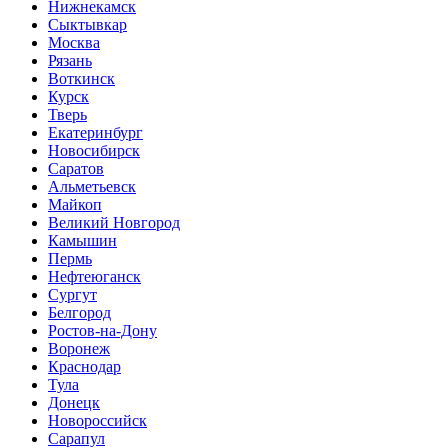
Нижнекамск
Сыктывкар
Москва
Рязань
Воткинск
Курск
Тверь
Екатеринбург
Новосибирск
Саратов
Альметьевск
Майкоп
Великий Новгород
Камышин
Пермь
Нефтеюганск
Сургут
Белгород
Ростов-на-Дону
Воронеж
Краснодар
Тула
Донецк
Новороссийск
Сарапул