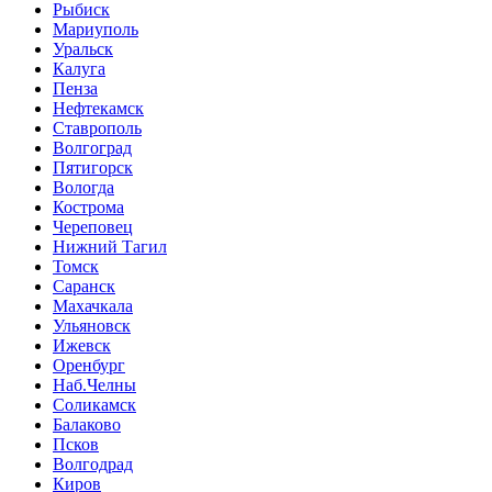
Рыбиск
Мариуполь
Уральск
Калуга
Пенза
Нефтекамск
Ставрополь
Волгоград
Пятигорск
Вологда
Кострома
Череповец
Нижний Тагил
Томск
Саранск
Махачкала
Ульяновск
Ижевск
Оренбург
Наб.Челны
Соликамск
Балаково
Псков
Волгодрад
Киров