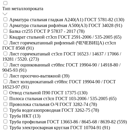
Тип металлопроката
Арматура стальная гладкая А240(А1) ГОСТ 5781-82 (
130
)
Арматура стальная рифлёная А500(А3) ГОСТ 34028 (
91
)
Балка ст255 ГОСТ Р 57837 - 2017 (
78
)
Квадрат стальной ст3сп ГОСТ 2591-2006 / 535-2005 (
65
)
Лист горячекатанный рифленый (ЧЕЧЕВИЦА) ст3сп
ГОСТ 8568 (
91
)
Лист горячекатаный ст3сп ГОСТ 16523 / 14637 / 17066 /
19281 / 5520. (
273
)
Лист оцинкованный ст08пс ГОСТ 19904-90 / 14918-80 /
9045-93 (
91
)
Лист просечно-вытяжной (
39
)
Лист холоднокатаный ст08пс ГОСТ 19904-90 / ГОСТ
16523-97 (
91
)
Отвод стальной П90 ГОСТ 17375 (
130
)
Полоса стальная ст3сп ГОСТ 103-2006 / 535-2005 (
65
)
Проволока стальная О-Ч ГОСТ 3282-74 (
78
)
Труба водогазопроводная ГОСТ 3262-75 (
78
)
Труба НКТ (
13
)
Труба профильная ГОСТ 13663-86 / 8645-68 / 8639-82 (
559
)
Труба электросварная круглая ГОСТ 10704-91 (
91
)