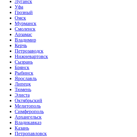
Луганск
Уфа
Грозный
Омск
Мурманск
Смоленск
Арзамас
Владимир
Керчь
Петрозаводск
Нижневартовск
Сызрань
Брянск
Рыбинск
Ярославль
Липецк
Тюмень
Элиста
Октябрьский
Мелитополь
Симферополь
Архангельск
Владикавказ
Казань
Петропавловск