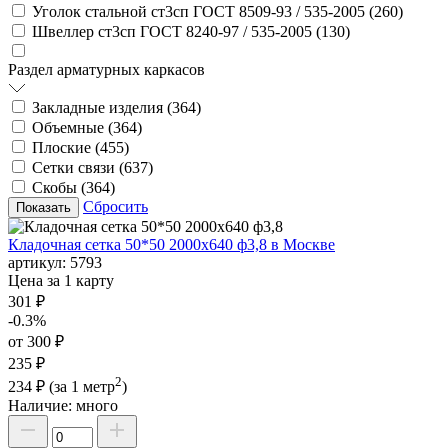
Уголок стальной ст3сп ГОСТ 8509-93 / 535-2005 (
260
)
Швеллер ст3сп ГОСТ 8240-97 / 535-2005 (
130
)
Раздел арматурных каркасов
Закладные изделия (
364
)
Объемные (
364
)
Плоские (
455
)
Сетки связи (
637
)
Скобы (
364
)
Сбросить
Кладочная сетка 50*50 2000х640 ф3,8 в Москве
артикул:
5793
Цена за 1 карту
301 ₽
-0.3%
от 300 ₽
235 ₽
2
234 ₽
(за 1 метр
)
Наличие:
много