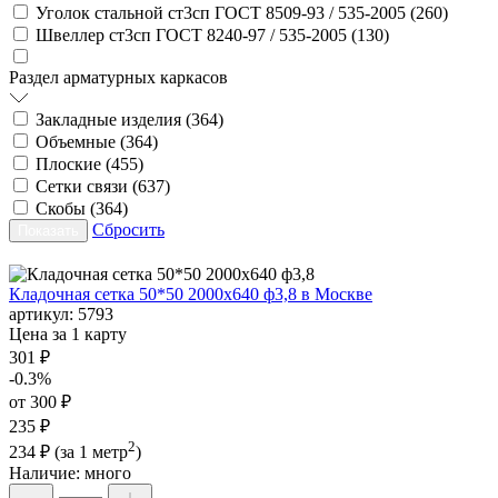
Уголок стальной ст3сп ГОСТ 8509-93 / 535-2005 (
260
)
Швеллер ст3сп ГОСТ 8240-97 / 535-2005 (
130
)
Раздел арматурных каркасов
Закладные изделия (
364
)
Объемные (
364
)
Плоские (
455
)
Сетки связи (
637
)
Скобы (
364
)
Сбросить
Кладочная сетка 50*50 2000х640 ф3,8 в Москве
артикул:
5793
Цена за 1 карту
301 ₽
-0.3%
от 300 ₽
235 ₽
2
234 ₽
(за 1 метр
)
Наличие:
много