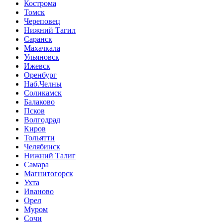
Кострома
Томск
Череповец
Нижний Тагил
Саранск
Махачкала
Ульяновск
Ижевск
Оренбург
Наб.Челны
Соликамск
Балаково
Псков
Волгодрад
Киров
Тольятти
Челябинск
Нижний Талиг
Самара
Магнитогорск
Ухта
Иваново
Орел
Муром
Сочи