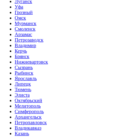
Луганск
Уфа
Грозный
Омск
Мурманск
Смоленск
Арзамас
Петрозаводск
Владимир
Керчь
Брянск
Нижневартовск
Сызрань
Рыбинск
Ярославль
Липецк
Тюмень
Элиста
Октябрьский
Мелитополь
Симферополь
Архангельск
Петропавловск
Владикавказ
Казань