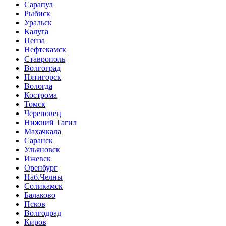
Сарапул
Рыбиск
Уральск
Калуга
Пенза
Нефтекамск
Ставрополь
Волгоград
Пятигорск
Вологда
Кострома
Томск
Череповец
Нижний Тагил
Махачкала
Саранск
Ульяновск
Ижевск
Оренбург
Наб.Челны
Соликамск
Балаково
Псков
Волгодрад
Киров