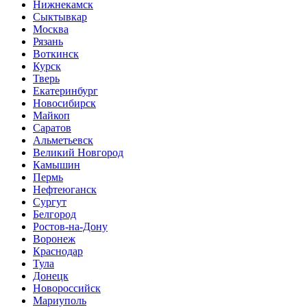
Нижнекамск
Сыктывкар
Москва
Рязань
Воткинск
Курск
Тверь
Екатеринбург
Новосибирск
Майкоп
Саратов
Альметьевск
Великий Новгород
Камышин
Пермь
Нефтеюганск
Сургут
Белгород
Ростов-на-Дону
Воронеж
Краснодар
Тула
Донецк
Новороссийск
Мариуполь